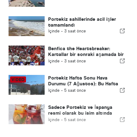
Portekiz sahillerinde acil işler
tamamlandı
İçinde -
3 saat önce
Benfica the Heartsbreaker:
Kartallar bir sonraki aşamada bir
ayağıyla Edinburgh'a gidiyor
İçinde -
3 saat önce
Portekiz Hafta Sonu Hava
Durumu (7 Ağustos): Bu Hafta
Sonu Portekiz'de Ne Beklenmeli
İçinde -
5 saat önce
Sadece Portekiz ve İspanya
resmi olarak bu isim altında
“sangria” satabilir
İçinde -
5 saat önce