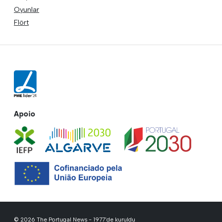
Oyunlar
Flört
Apoio
© 2026 The Portugal News - 1977'de kuruldu