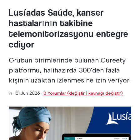
Lusíadas Saúde, kanser
hastalarının takibine
telemonitorizasyonu entegre
ediyor
Grubun birimlerinde bulunan Cureety
platformu, halihazırda 300'den fazla
kişinin uzaktan izlenmesine izin veriyor.
in ·
01 Jun 2026
·
0 Yorumlar (değiştir | kaynağı değiştir)