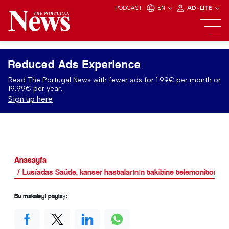
PODCAST
EN
AD-LITE
Reduced Ads Experience
Read The Portugal News with fewer ads for 1.99€ per month or
19.99€ per year.
Sign up here
Anasayfa
Lusíadas Saúde, kanser hastalarının takibine telemonitoriza
Bu makaleyi paylaş: