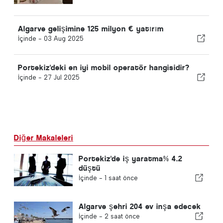
Algarve gelişimine 125 milyon € yatırım
İçinde -
03 Aug 2025
Portekiz'deki en iyi mobil operatör hangisidir?
İçinde -
27 Jul 2025
Diğer Makaleleri
Portekiz'de iş yaratma% 4.2
düştü
İçinde -
1 saat önce
Algarve şehri 204 ev inşa edecek
İçinde -
2 saat önce