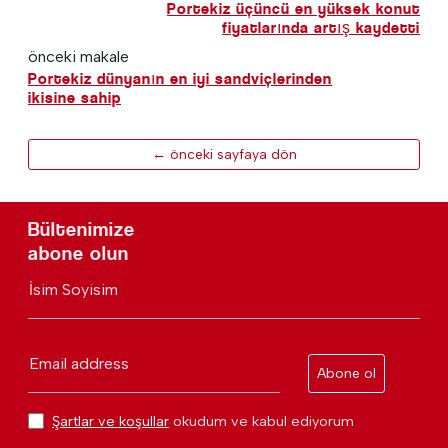
Portekiz üçüncü en yüksek konut
fiyatlarında artış kaydetti
önceki makale
Portekiz dünyanın en iyi sandviçlerinden
ikisine sahip
← önceki sayfaya dön
Bültenimize
abone olun
İsim Soyisim
Email address
Abone ol
Şartlar ve koşullar
okudum ve kabul ediyorum