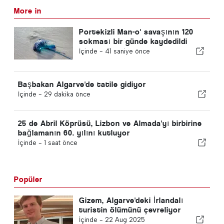
More in
Portekizli Man-o' savaşının 120
sokması bir günde kaydedildi
İçinde -
41 saniye önce
Başbakan Algarve'de tatile gidiyor
İçinde -
29 dakika önce
25 de Abril Köprüsü, Lizbon ve Almada'yı birbirine
bağlamanın 60. yılını kutluyor
İçinde -
1 saat önce
Popüler
Gizem, Algarve'deki İrlandalı
turistin ölümünü çevreliyor
İçinde -
22 Aug 2025