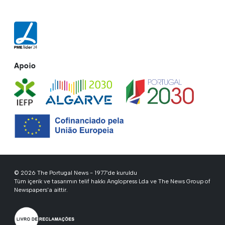
Apoio
© 2026 The Portugal News - 1977'de kuruldu
Tüm içerik ve tasarımın telif hakkı Anglopress Lda ve The News Group of
Newspapers'a aittir.