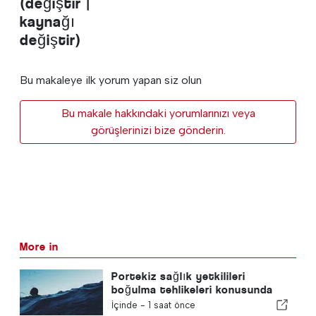
(değiştir |
kaynağı
değiştir)
Bu makaleye ilk yorum yapan siz olun
Bu makale hakkındaki yorumlarınızı veya
görüşlerinizi bize gönderin.
More in
Portekiz sağlık yetkilileri
boğulma tehlikeleri konusunda
uyardı
İçinde -
1 saat önce