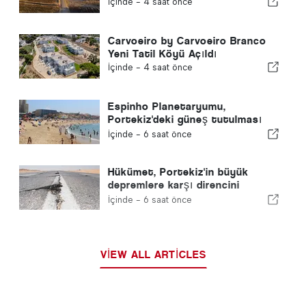
İçinde -
4 saat önce
Carvoeiro by Carvoeiro Branco
Yeni Tatil Köyü Açıldı
İçinde -
4 saat önce
Espinho Planetaryumu,
Portekiz'deki güneş tutulması
sırasında Praia da Baía'da bir
İçinde -
6 saat önce
etkinlik düzenleyecek
Hükümet, Portekiz'in büyük
depremlere karşı direncini
artırmak için 30 yıllık ulusal plan
İçinde -
6 saat önce
hazırlıyor
VIEW ALL ARTICLES