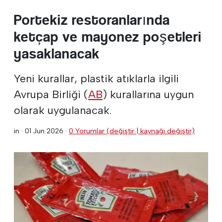
Portekiz restoranlarında
ketçap ve mayonez poşetleri
yasaklanacak
Yeni kurallar, plastik atıklarla ilgili
Avrupa Birliği (
AB
) kurallarına uygun
olarak uygulanacak.
in ·
01 Jun 2026
·
0 Yorumlar (değiştir | kaynağı değiştir)