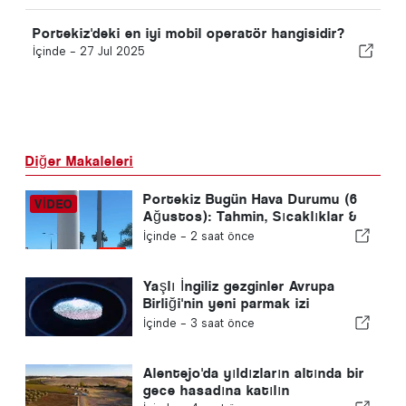
Portekiz'deki en iyi mobil operatör hangisidir?
İçinde -
27 Jul 2025
Diğer Makaleleri
Portekiz Bugün Hava Durumu (6
Ağustos): Tahmin, Sıcaklıklar &
Ne Beklenmeli
İçinde -
2 saat önce
Yaşlı İngiliz gezginler Avrupa
Birliği'nin yeni parmak izi
kontrolleri ile mücadele ediyor
İçinde -
3 saat önce
Alentejo'da yıldızların altında bir
gece hasadına katılın