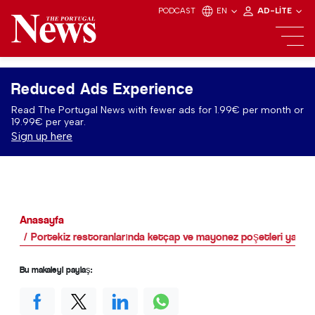
PODCAST
EN
AD-LITE
Reduced Ads Experience
Read The Portugal News with fewer ads for 1.99€ per month or
19.99€ per year.
Sign up here
Anasayfa
Portekiz restoranlarında ketçap ve mayonez poşetleri yasa
Bu makaleyi paylaş: