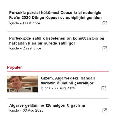
Portekiz partisi hükümeti Ceuta krizi nedeniyle
Fas'ın 2030 Dünya Kupası ev sahipliğini yeniden
gözden geçirmeye çağırdı
İçinde -
1 saat önce
Portekiz'de satılık listelenen on konuttan biri bir
haftadan kısa bir sürede satılıyor
İçinde -
2 saat önce
Popüler
Gizem, Algarve'deki İrlandalı
turistin ölümünü çevreliyor
İçinde -
22 Aug 2025
Algarve gelişimine 125 milyon € yatırım
İçinde -
03 Aug 2025