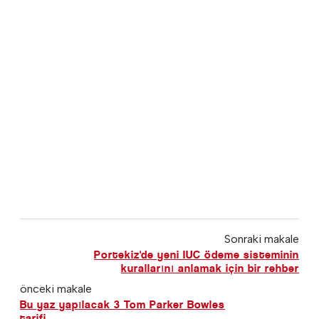
Sonraki makale
Portekiz'de yeni IUC ödeme sisteminin
kurallarını anlamak için bir rehber
önceki makale
Bu yaz yapılacak 3 Tom Parker Bowles
tarifi