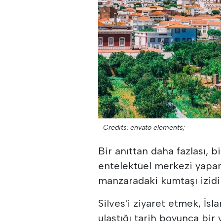
Credits: envato elements;
Bir anıttan daha fazlası, 
entelektüel merkezi yapan
manzaradaki kumtaşı izidi
Silves'i ziyaret etmek, İs
ulaştığı tarih boyunca bir 