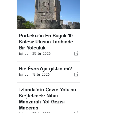
Portekiz'in En Büyük 10
Kalesi: Ulusun Tarihinde
Bir Yolculuk
İçinde -
25 Jul 2026
Hiç Évora'ya gittin mi?
İçinde -
18 Jul 2026
İzlanda'nın Çevre Yolu'nu
Keşfetmek: Nihai
Manzaralı Yol Gezisi
Macerası