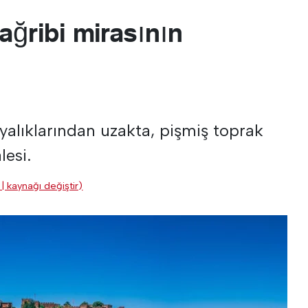
ağribi mirasının
ayalıklarından uzakta, pişmiş toprak
lesi.
| kaynağı değiştir)