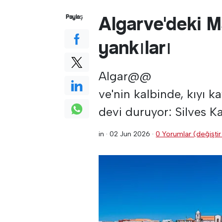
Algarve'deki M
Paylaş
yankıları
Algar@@
ve'nin kalbinde, kıyı k
devi duruyor: Silves Ka
in ·
02 Jun 2026
·
0 Yorumlar (değiştir 