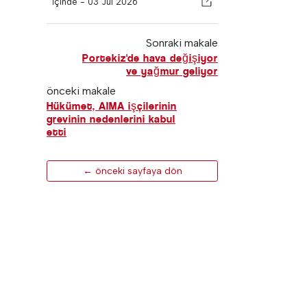
İçinde -
03 Jul 2026
Sonraki makale
Portekiz'de hava değişiyor
ve yağmur geliyor
önceki makale
Hükümet, AIMA işçilerinin
grevinin nedenlerini kabul
etti
← önceki sayfaya dön