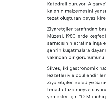
Katedrali duruyor. Algarve
kalenin malzemesini yansıt
tezat oluşturan beyaz kire
Ziyaretçiler tarafından b
Müzesi, 1980'lerde keşfedi
sarnıcısının etrafına inşa
şehrin kuşatmalara dayanm
yakından bir görünümünü 
Silves, iki gastronomik ha
lezzetleriyle ödüllendirile
Ziyaretçiler Belediye Sar
terasta taze meyve suyunun
yemekler için “O Monchiqu