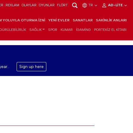
ER
REKLAM
OLAYLAR
OYUNLAR
FLÖRT
TR
AD-LITE
IM YOLUYLA OTURMA İZNI
YENI EVLER
SANATLAR
SAKINLIK ANLARI
DÜRÜLEBILIRLIK
SAĞLIK
SPOR
KUMAR
IGAMING
PORTEKIZ EL KITABI
year.
Sign up here