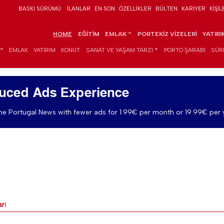
BASKI SÜRÜMÜ
İLANLAR
EN SON
ÖZELLIKLER
BÜLTEN
KARIYER
KIŞIL
HOME
EĞITIM
EMLAK
PORTEKIZ VIZELERI
YATIR
EMLAK
YATIRIM
KONUT
SANAT VE YAŞAM TARZI
PORTO ŞARABI
SÜR
uced Ads Experience
e Portugal News with fewer ads for 1.99€ per month or 19.99€ per 
arı