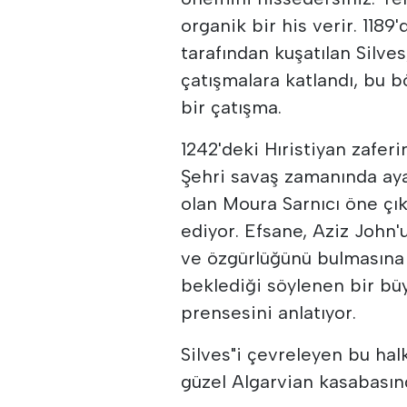
organik bir his verir. 1189'
tarafından kuşatılan Silves
çatışmalara katlandı, bu b
bir çatışma.
1242'deki Hıristiyan zafer
Şehri savaş zamanında aya
olan Moura Sarnıcı öne çı
ediyor. Efsane, Aziz John'u
ve özgürlüğünü bulmasına 
beklediği söylenen bir bü
prensesini anlatıyor.
Silves"i çevreleyen bu hal
güzel Algarvian kasabasınd