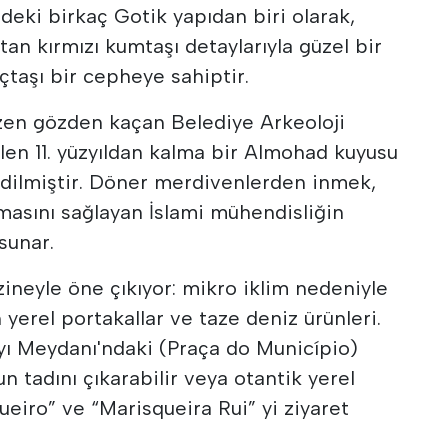
'deki birkaç Gotik yapıdan biri olarak,
an kırmızı kumtaşı detaylarıyla güzel bir
çtaşı bir cepheye sahiptir.
azen gözden kaçan Belediye Arkeoloji
len 11. yüzyıldan kalma bir Almohad kuyusu
 edilmiştir. Döner merdivenlerden inmek,
asını sağlayan İslami mühendisliğin
sunar.
zineyle öne çıkıyor: mikro iklim nedeniyle
n yerel portakallar ve taze deniz ürünleri.
ayı Meydanı'ndaki (Praça do Município)
 tadını çıkarabilir veya otantik yerel
eiro” ve “Marisqueira Rui” yi ziyaret