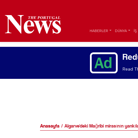
HABERLER
DÜNYA
İŞ
Red
Read Th
Anasayfa
Algarve'deki Mağribi mirasının yankıl