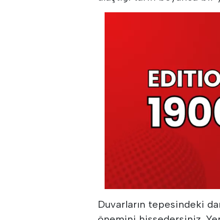
Duvarların tepesindeki dar
önemini hissedersiniz. Yer