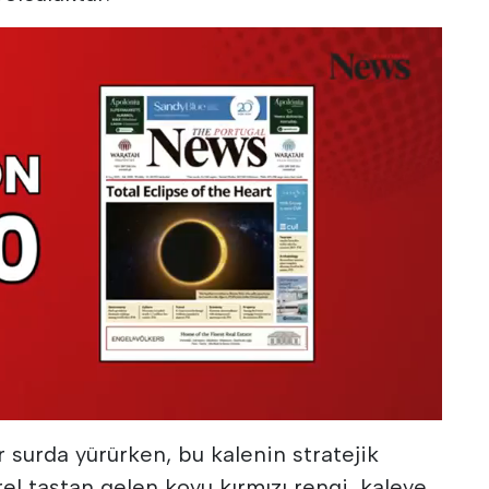
 surda yürürken, bu kalenin stratejik
el taştan gelen koyu kırmızı rengi, kaleye