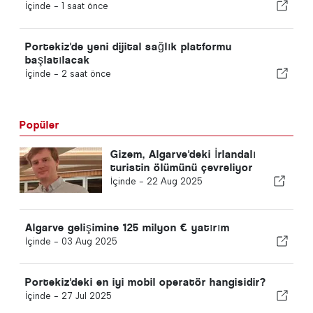
İçinde -
1 saat önce
Portekiz'de yeni dijital sağlık platformu
başlatılacak
İçinde -
2 saat önce
Popüler
Gizem, Algarve'deki İrlandalı
turistin ölümünü çevreliyor
İçinde -
22 Aug 2025
Algarve gelişimine 125 milyon € yatırım
İçinde -
03 Aug 2025
Portekiz'deki en iyi mobil operatör hangisidir?
İçinde -
27 Jul 2025