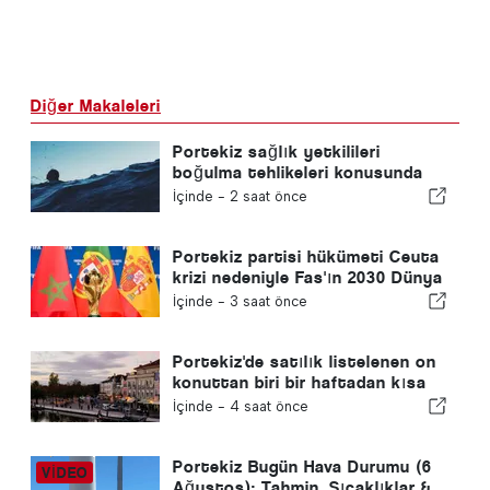
Diğer Makaleleri
Portekiz sağlık yetkilileri
boğulma tehlikeleri konusunda
uyardı
İçinde -
2 saat önce
Portekiz partisi hükümeti Ceuta
krizi nedeniyle Fas'ın 2030 Dünya
Kupası ev sahipliğini yeniden
İçinde -
3 saat önce
gözden geçirmeye çağırdı
Portekiz'de satılık listelenen on
konuttan biri bir haftadan kısa
bir sürede satılıyor
İçinde -
4 saat önce
Portekiz Bugün Hava Durumu (6
Ağustos): Tahmin, Sıcaklıklar &