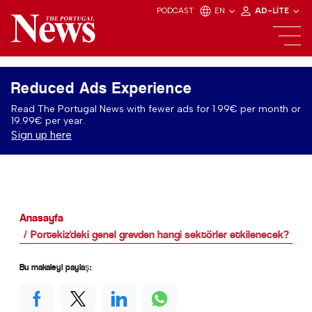
PODCAST
EN
AD-LITE
Reduced Ads Experience
Read The Portugal News with fewer ads for 1.99€ per month or
19.99€ per year.
Sign up here
Anasayfa
Portekiz'deki genel grevden hangi sektörler etkilenecek?
Bu makaleyi paylaş: