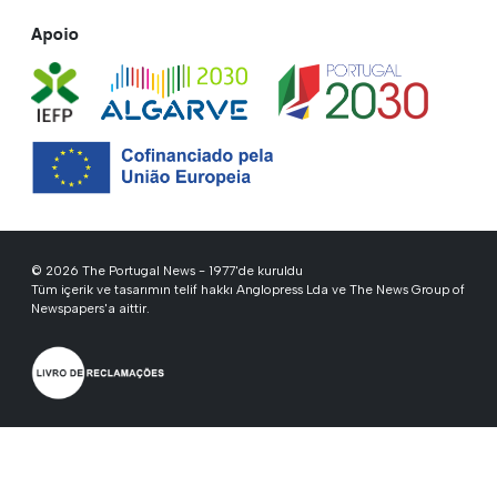
Apoio
© 2026 The Portugal News - 1977'de kuruldu
Tüm içerik ve tasarımın telif hakkı Anglopress Lda ve The News Group of
Newspapers'a aittir.