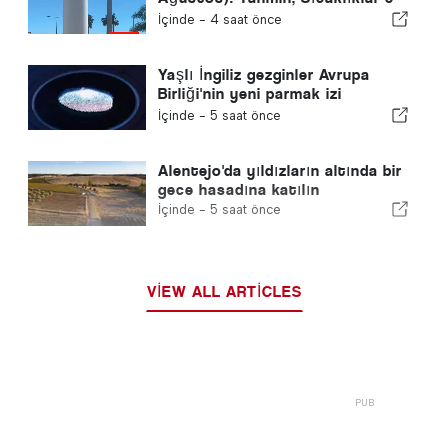
Ne Beklenmeli
İçinde -
4 saat önce
Yaşlı İngiliz gezginler Avrupa
Birliği'nin yeni parmak izi
kontrolleri ile mücadele ediyor
İçinde -
5 saat önce
Alentejo'da yıldızların altında bir
gece hasadına katılın
İçinde -
5 saat önce
VIEW ALL ARTICLES