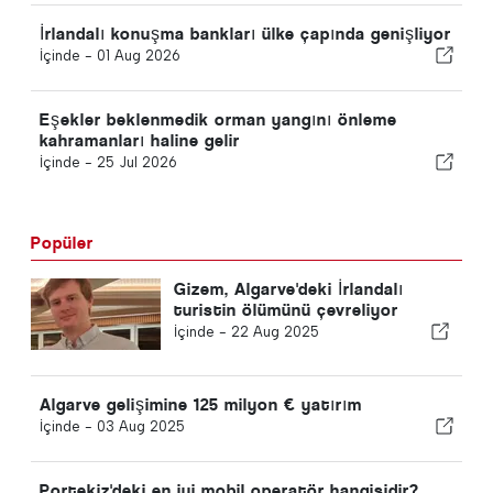
İrlandalı konuşma bankları ülke çapında genişliyor
İçinde -
01 Aug 2026
Eşekler beklenmedik orman yangını önleme
kahramanları haline gelir
İçinde -
25 Jul 2026
Popüler
Gizem, Algarve'deki İrlandalı
turistin ölümünü çevreliyor
İçinde -
22 Aug 2025
Algarve gelişimine 125 milyon € yatırım
İçinde -
03 Aug 2025
Portekiz'deki en iyi mobil operatör hangisidir?