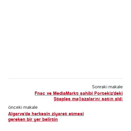
Sonraki makale
Fnac ve MediaMarkt sahibi Portekiz'deki
Staples mağazalarını satın aldı
önceki makale
Algarve'de herkesin ziyaret etmesi
gereken bir yer belirtin