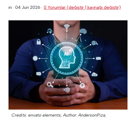
in ·
04 Jun 2026
·
0 Yorumlar (değiştir | kaynağı değiştir)
Credits: envato elements;
Author: AndersonPiza;