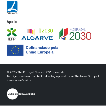
Apoio
© 2026 The Portugal News - 1977'de kuruldu
Tüm içerik ve tasarımın telif hakkı Anglopress Lda ve The News Group of
Newspapers'a aittir.