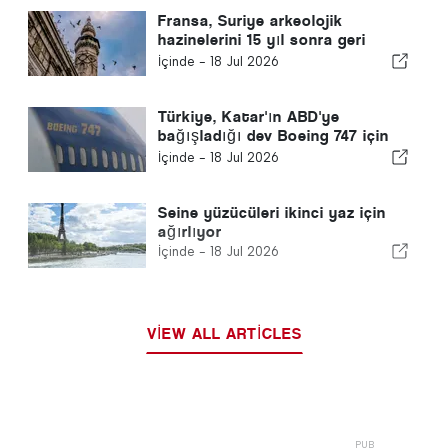
Fransa, Suriye arkeolojik
hazinelerini 15 yıl sonra geri
gönderdi
İçinde -
18 Jul 2026
Türkiye, Katar'ın ABD'ye
bağışladığı dev Boeing 747 için
hava üssünü yükseltti
İçinde -
18 Jul 2026
Seine yüzücüleri ikinci yaz için
ağırlıyor
İçinde -
18 Jul 2026
VIEW ALL ARTICLES