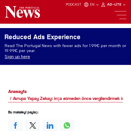
PODCAST
EN
AD-LITE
Reduced Ads Experience
Read The Portugal News with fewer ads for 1.99€ per month or
19.99€ per year.
Sign up here
Anasayfa
Avrupa Yapay Zekayı inşa etmeden önce vergilendirmek istiy
Bu makaleyi paylaş: