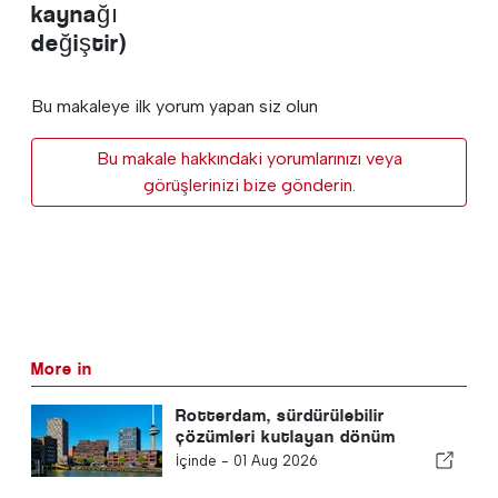
kaynağı
değiştir)
Bu makaleye ilk yorum yapan siz olun
Bu makale hakkındaki yorumlarınızı veya
görüşlerinizi bize gönderin.
More in
Rotterdam, sürdürülebilir
çözümleri kutlayan dönüm
noktası planlıyor
İçinde -
01 Aug 2026