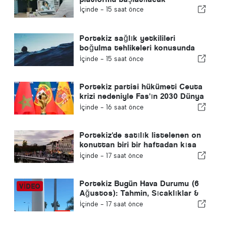
İçinde -
15 saat önce
Portekiz sağlık yetkilileri
boğulma tehlikeleri konusunda
uyardı
İçinde -
15 saat önce
Portekiz partisi hükümeti Ceuta
krizi nedeniyle Fas'ın 2030 Dünya
Kupası ev sahipliğini yeniden
İçinde -
16 saat önce
gözden geçirmeye çağırdı
Portekiz'de satılık listelenen on
konuttan biri bir haftadan kısa
bir sürede satılıyor
İçinde -
17 saat önce
Portekiz Bugün Hava Durumu (6
Ağustos): Tahmin, Sıcaklıklar &
Ne Beklenmeli
İçinde -
17 saat önce