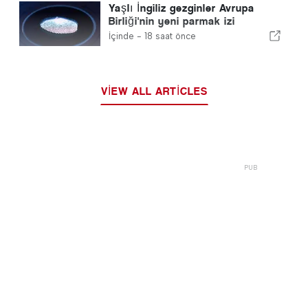
Yaşlı İngiliz gezginler Avrupa
Birliği'nin yeni parmak izi
kontrolleri ile mücadele ediyor
İçinde -
18 saat önce
VIEW ALL ARTICLES