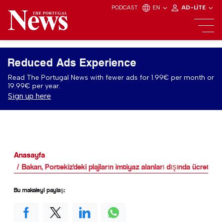
PODCAST
EN
AD-LITE
Reduced Ads Experience
Read The Portugal News with fewer ads for 1.99€ per month or
19.99€ per year.
Sign up here
Anasayfa
Bakan, Portekiz'deki plajların imtiyaz alanları dışında ücretsi
Bu makaleyi paylaş: