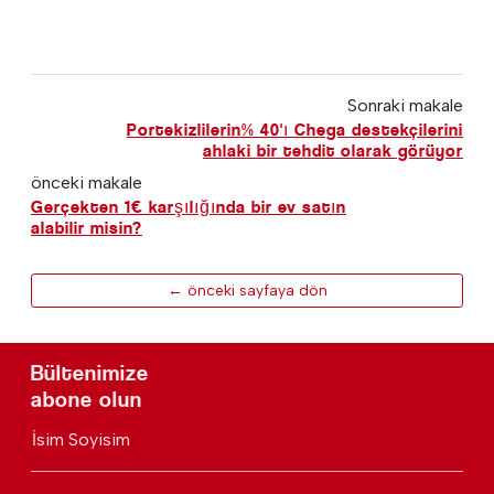
Sonraki makale
Portekizlilerin% 40'ı Chega destekçilerini
ahlaki bir tehdit olarak görüyor
önceki makale
Gerçekten 1€ karşılığında bir ev satın
alabilir misin?
← önceki sayfaya dön
Bültenimize
abone olun
İsim Soyisim