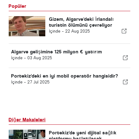
Popüler
Gizem, Algarve'deki İrlandalı
turistin ölümünü çevreliyor
İçinde -
22 Aug 2025
Algarve gelişimine 125 milyon € yatırım
İçinde -
03 Aug 2025
Portekiz'deki en iyi mobil operatör hangisidir?
İçinde -
27 Jul 2025
Diğer Makaleleri
Portekiz'de yeni dijital sağlık
platformu başlatılacak