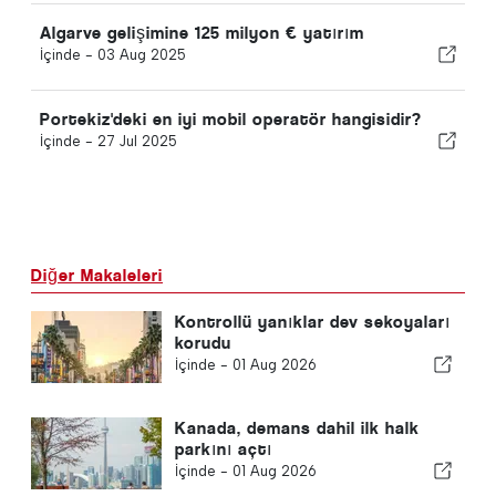
Algarve gelişimine 125 milyon € yatırım
İçinde -
03 Aug 2025
Portekiz'deki en iyi mobil operatör hangisidir?
İçinde -
27 Jul 2025
Diğer Makaleleri
Kontrollü yanıklar dev sekoyaları
korudu
İçinde -
01 Aug 2026
Kanada, demans dahil ilk halk
parkını açtı
İçinde -
01 Aug 2026