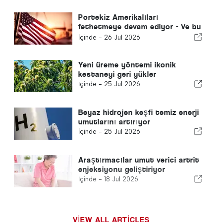
Portekiz Amerikalıları
fethetmeye devam ediyor - Ve bu
sadece güneş yüzünden değil
İçinde -
26 Jul 2026
Yeni üreme yöntemi ikonik
kestaneyi geri yükler
İçinde -
25 Jul 2026
Beyaz hidrojen keşfi temiz enerji
umutlarını artırıyor
İçinde -
25 Jul 2026
Araştırmacılar umut verici artrit
enjeksiyonu geliştiriyor
İçinde -
18 Jul 2026
VIEW ALL ARTICLES