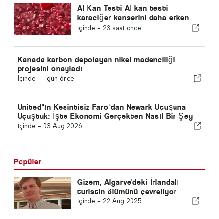
AI Kan Testi AI kan testi
karaciğer kanserini daha erken
tespit eder
İçinde -
23 saat önce
Kanada karbon depolayan nikel madenciliği
projesini onayladı
İçinde -
1 gün önce
United"ın Kesintisiz Faro"dan Newark Uçuşuna
Uçuştuk: İşte Ekonomi Gerçekten Nasıl Bir Şey
İçinde -
03 Aug 2026
Popüler
Gizem, Algarve'deki İrlandalı
turistin ölümünü çevreliyor
İçinde -
22 Aug 2025