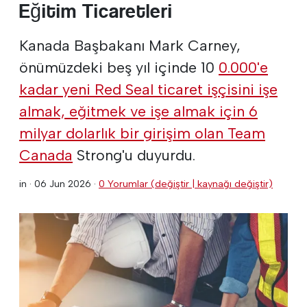
Eğitim Ticaretleri
Kanada Başbakanı Mark Carney,
önümüzdeki beş yıl içinde 10
0.000'e
kadar yeni Red Seal ticaret işçisini işe
almak, eğitmek ve işe almak için 6
milyar dolarlık bir girişim olan Team
Canada
Strong'u duyurdu.
in ·
06 Jun 2026
·
0 Yorumlar (değiştir | kaynağı değiştir)