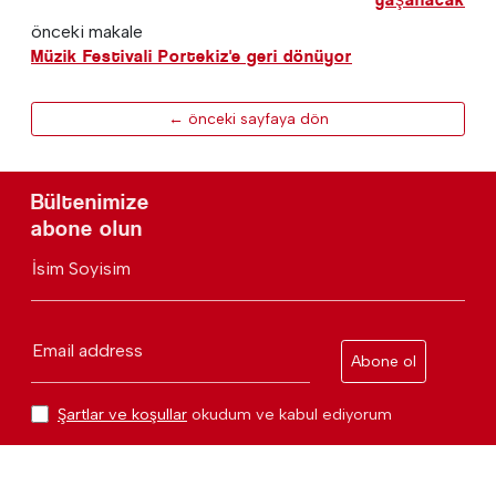
önceki makale
Müzik Festivali Portekiz'e geri dönüyor
← önceki sayfaya dön
Bültenimize
abone olun
İsim Soyisim
Email address
Abone ol
Şartlar ve koşullar
okudum ve kabul ediyorum