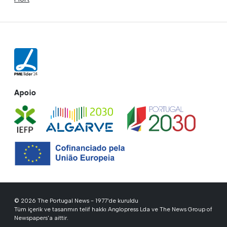
Apoio
© 2026 The Portugal News - 1977'de kuruldu
Tüm içerik ve tasarımın telif hakkı Anglopress Lda ve The News Group of
Newspapers'a aittir.