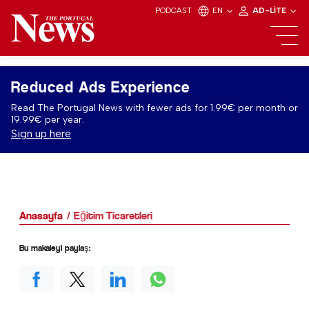
PODCAST
EN
AD-LITE
Reduced Ads Experience
Read The Portugal News with fewer ads for 1.99€ per month or
19.99€ per year.
Sign up here
Anasayfa
Eğitim Ticaretleri
Bu makaleyi paylaş: