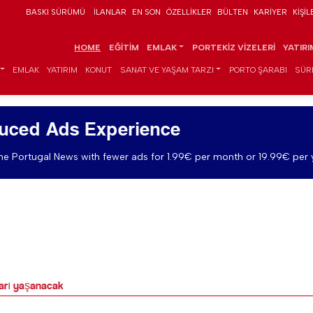
BASKI SÜRÜMÜ
İLANLAR
EN SON
ÖZELLIKLER
BÜLTEN
KARIYER
KIŞIL
HOME
EĞITIM
EMLAK
PORTEKIZ VIZELERI
YATIR
EMLAK
YATIRIM
KONUT
SANAT VE YAŞAM TARZI
PORTO ŞARABI
SÜR
uced Ads Experience
e Portugal News with fewer ads for 1.99€ per month or 19.99€ per 
ları yaşanacak