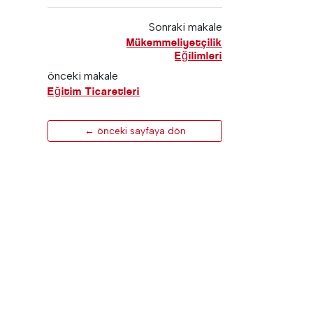
Sonraki makale
Mükemmeliyetçilik
Eğilimleri
önceki makale
Eğitim Ticaretleri
← önceki sayfaya dön