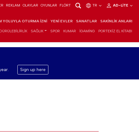
ER
REKLAM
OLAYLAR
OYUNLAR
FLÖRT
TR
AD-LITE
IM YOLUYLA OTURMA İZNI
YENI EVLER
SANATLAR
SAKINLIK ANLARI
DÜRÜLEBILIRLIK
SAĞLIK
SPOR
KUMAR
IGAMING
PORTEKIZ EL KITABI
year.
Sign up here