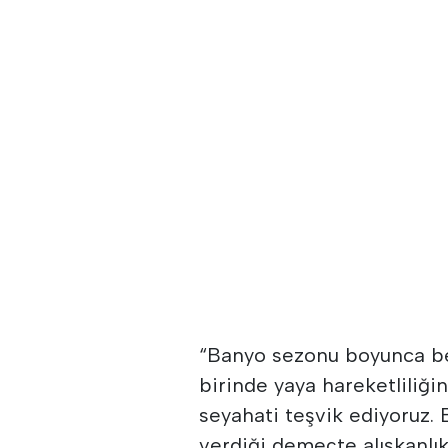
“Banyo sezonu boyunca be
birinde yaya hareketliliği
seyahati teşvik ediyoruz.
verdiği demeçte alışkanlıkl