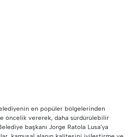
lediyenin en popüler bölgelerinden
ne öncelik vererek, daha sürdürülebilir
 Belediye başkanı Jorge Ratola Lusa'ya
ar, kamusal alanın kalitesini iyileştirme ve