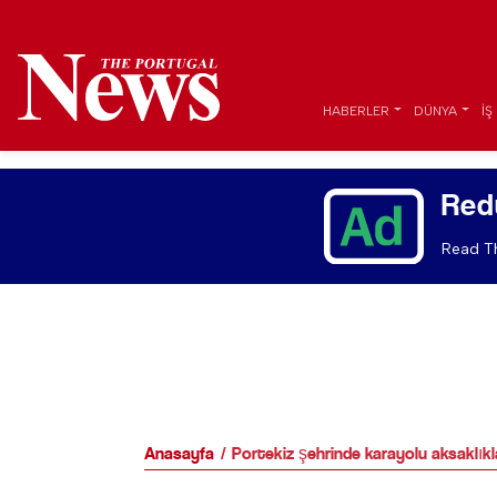
HABERLER
DÜNYA
İŞ
Red
Read Th
Anasayfa
Portekiz şehrinde karayolu aksaklık