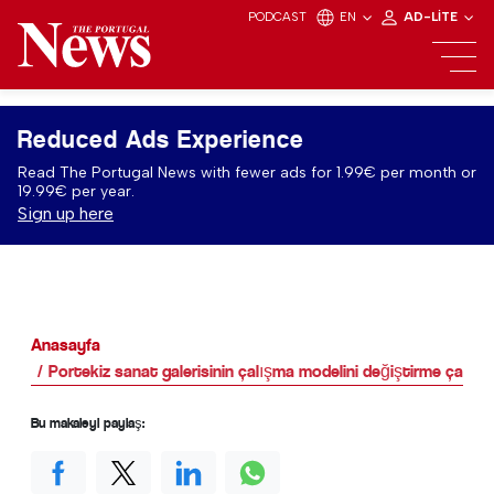
PODCAST
EN
AD-LITE
Reduced Ads Experience
Read The Portugal News with fewer ads for 1.99€ per month or
19.99€ per year.
Sign up here
Anasayfa
Portekiz sanat galerisinin çalışma modelini değiştirme çağrıla
Bu makaleyi paylaş: