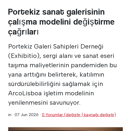
Portekiz sanat galerisinin
çalışma modelini değiştirme
çağrıları
Portekiz Galeri Sahipleri Derneği
(Exhibitio), sergi alanı ve sanat eseri
taşıma maliyetlerinin pandemiden bu
yana arttığını belirterek, katılımın
sürdürülebilirliğini sağlamak için
ArcoLisboa işletim modelinin
yenilenmesini savunuyor.
in ·
07 Jun 2026
·
0 Yorumlar (değiştir | kaynağı değiştir)