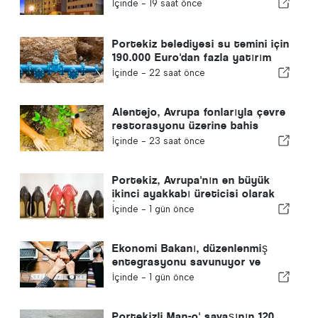
İçinde -
19 saat önce
Portekiz belediyesi su temini için
190.000 Euro'dan fazla yatırım
yapıyor
İçinde -
22 saat önce
Alentejo, Avrupa fonlarıyla çevre
restorasyonu üzerine bahis
yapıyor
İçinde -
23 saat önce
Portekiz, Avrupa'nın en büyük
ikinci ayakkabı üreticisi olarak
İspanya'yı geride bıraktı
İçinde -
1 gün önce
Ekonomi Bakanı, düzenlenmiş
entegrasyonu savunuyor ve
göçmenler için hızlı bir kanal
İçinde -
1 gün önce
sağlıyor
Portekizli Man-o' savaşının 120