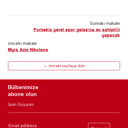
Sonraki makale
Portekiz yerel spor galasına ev sahipliği
yapacak
önceki makale
Myra Aziz Nikolaos
← önceki sayfaya dön
Bültenimize
abone olun
İsim Soyisim
Email address