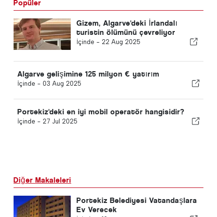
Popüler
Gizem, Algarve'deki İrlandalı
turistin ölümünü çevreliyor
İçinde -
22 Aug 2025
Algarve gelişimine 125 milyon € yatırım
İçinde -
03 Aug 2025
Portekiz'deki en iyi mobil operatör hangisidir?
İçinde -
27 Jul 2025
Diğer Makaleleri
Portekiz Belediyesi Vatandaşlara
Ev Verecek