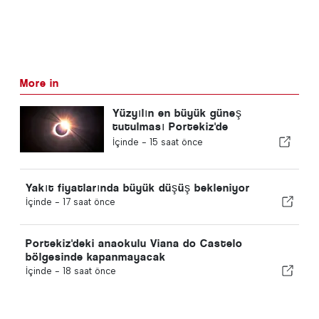
More in
Yüzyılın en büyük güneş
tutulması Portekiz'de
gerçekleşiyor
İçinde -
15 saat önce
Yakıt fiyatlarında büyük düşüş bekleniyor
İçinde -
17 saat önce
Portekiz'deki anaokulu Viana do Castelo
bölgesinde kapanmayacak
İçinde -
18 saat önce