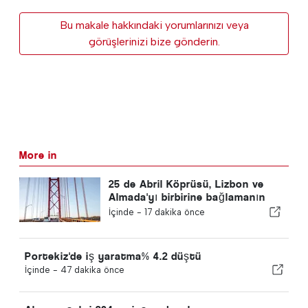
Bu makale hakkındaki yorumlarınızı veya
görüşlerinizi bize gönderin.
More in
25 de Abril Köprüsü, Lizbon ve
Almada'yı birbirine bağlamanın
60. yılını kutluyor
İçinde -
17 dakika önce
Portekiz'de iş yaratma% 4.2 düştü
İçinde -
47 dakika önce