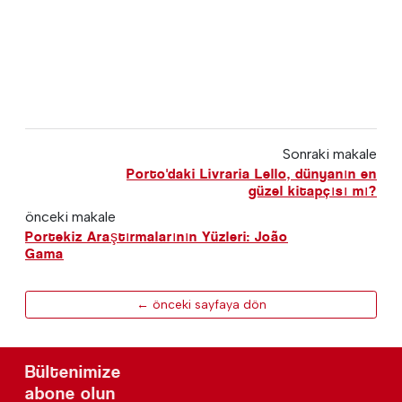
Sonraki makale
Porto'daki Livraria Lello, dünyanın en
güzel kitapçısı mı?
önceki makale
Portekiz Araştırmalarının Yüzleri: João
Gama
← önceki sayfaya dön
Bültenimize
abone olun