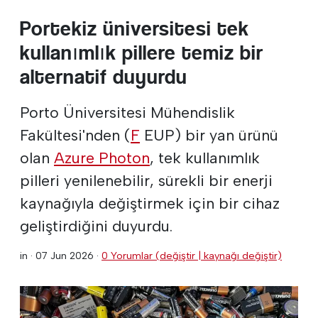
Portekiz üniversitesi tek
kullanımlık pillere temiz bir
alternatif duyurdu
Porto Üniversitesi Mühendislik
Fakültesi'nden (
F
EUP) bir yan ürünü
olan
Azure Photon
, tek kullanımlık
pilleri yenilenebilir, sürekli bir enerji
kaynağıyla değiştirmek için bir cihaz
geliştirdiğini duyurdu.
in ·
07 Jun 2026
·
0 Yorumlar (değiştir | kaynağı değiştir)