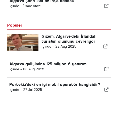
Algarve şehri 204 ev inşa edecek
İçinde -
1 saat önce
Popüler
Gizem, Algarve'deki İrlandalı
turistin ölümünü çevreliyor
İçinde -
22 Aug 2025
Algarve gelişimine 125 milyon € yatırım
İçinde -
03 Aug 2025
Portekiz'deki en iyi mobil operatör hangisidir?
İçinde -
27 Jul 2025