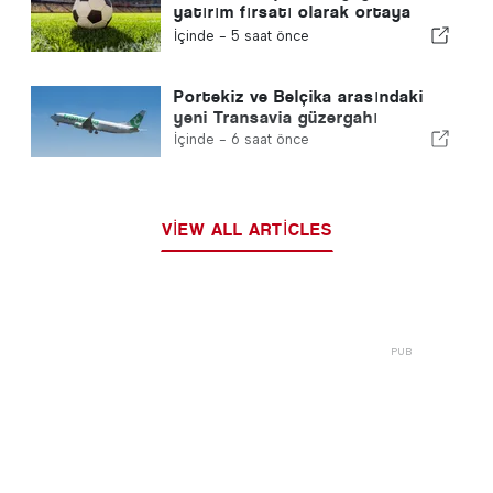
yatırım fırsatı olarak ortaya
çıkıyor
İçinde -
5 saat önce
Portekiz ve Belçika arasındaki
yeni Transavia güzergahı
İçinde -
6 saat önce
VIEW ALL ARTICLES