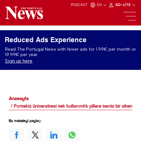
PODCAST
EN
AD-LITE
Reduced Ads Experience
Read The Portugal News with fewer ads for 1.99€ per month or
19.99€ per year.
Sign up here
Anasayfa
Portekiz üniversitesi tek kullanımlık pillere temiz bir alternat
Bu makaleyi paylaş: