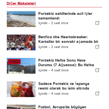
Diğer Makaleleri
Portekiz sahillerinde acil işler
tamamlandı
İçinde -
2 saat önce
Benfica the Heartsbreaker:
Kartallar bir sonraki aşamada bir
ayağıyla Edinburgh'a gidiyor
İçinde -
2 saat önce
Portekiz Hafta Sonu Hava
Durumu (7 Ağustos): Bu Hafta
Sonu Portekiz'de Ne Beklenmeli
İçinde -
4 saat önce
Sadece Portekiz ve İspanya
resmi olarak bu isim altında
“sangria” satabilir
İçinde -
4 saat önce
Futbol, Avrupa'da büyüyen