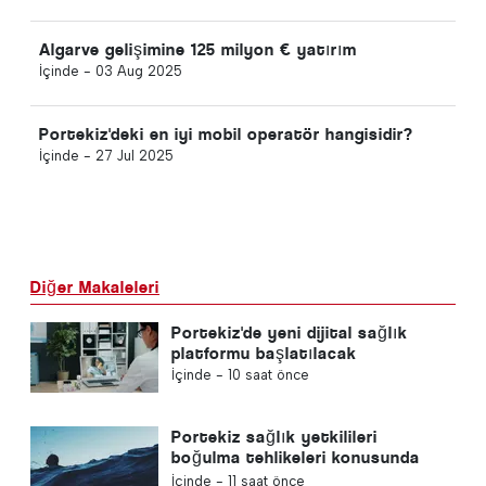
Algarve gelişimine 125 milyon € yatırım
İçinde -
03 Aug 2025
Portekiz'deki en iyi mobil operatör hangisidir?
İçinde -
27 Jul 2025
Diğer Makaleleri
Portekiz'de yeni dijital sağlık
platformu başlatılacak
İçinde -
10 saat önce
Portekiz sağlık yetkilileri
boğulma tehlikeleri konusunda
uyardı
İçinde -
11 saat önce