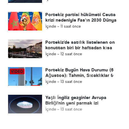
Portekiz partisi hükümeti Ceuta
krizi nedeniyle Fas'ın 2030 Dünya
Kupası ev sahipliğini yeniden
İçinde -
11 saat önce
gözden geçirmeye çağırdı
Portekiz'de satılık listelenen on
konuttan biri bir haftadan kısa
bir sürede satılıyor
İçinde -
12 saat önce
Portekiz Bugün Hava Durumu (6
Ağustos): Tahmin, Sıcaklıklar &
Ne Beklenmeli
İçinde -
13 saat önce
Yaşlı İngiliz gezginler Avrupa
Birliği'nin yeni parmak izi
kontrolleri ile mücadele ediyor
İçinde -
13 saat önce