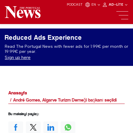
PODCAST
EN
AD-LITE
Reduced Ads Experience
Read The Portugal News with fewer ads for 1.99€ per month or
19.99€ per year.
Sign up here
Anasayfa
André Gomes, Algarve Turizm Derneği başkanı seçildi
Bu makaleyi paylaş: