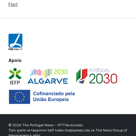
Flört
Apoio
© 2026 The Portugal News - 1977'de kuruldu
Tüm içerik ve tasarımın telif hakkı Anglopress Lda ve The News Group of
Newspapers'a aittir.