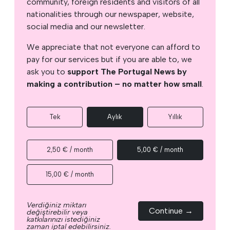
community, foreign residents and visitors of all
nationalities through our newspaper, website,
social media and our newsletter.
We appreciate that not everyone can afford to
pay for our services but if you are able to, we
ask you to
support The Portugal News by
making a contribution – no matter how small
.
Tek
Aylık
Yıllık
2,50 € / month
5,00 € / month
15,00 € / month
Verdiğiniz miktarı
Continue →
değiştirebilir veya
katkılarınızı istediğiniz
zaman iptal edebilirsiniz.