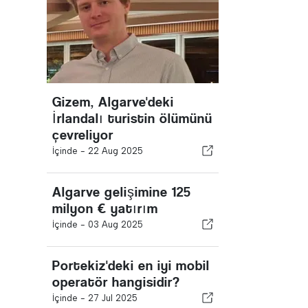
Gizem, Algarve'deki
İrlandalı turistin ölümünü
çevreliyor
İçinde -
22 Aug 2025
Algarve gelişimine 125
milyon € yatırım
İçinde -
03 Aug 2025
Portekiz'deki en iyi mobil
operatör hangisidir?
İçinde -
27 Jul 2025