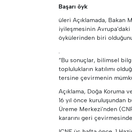
Başarı öyk
üleri Açıklamada, Bakan M
iyileşmesinin Avrupa'daki
öykülerinden biri olduğun
.
“Bu sonuçlar, bilimsel bilgi,
toplulukların katılımı olduğ
tersine çevirmenin mümkü
Açıklama, Doğa Koruma ve
16 yıl önce kuruluşundan b
Üreme Merkezi'nden (CNRL
kararını geri çevirmesinde
ICNF üç hafta önce, 1 Haz