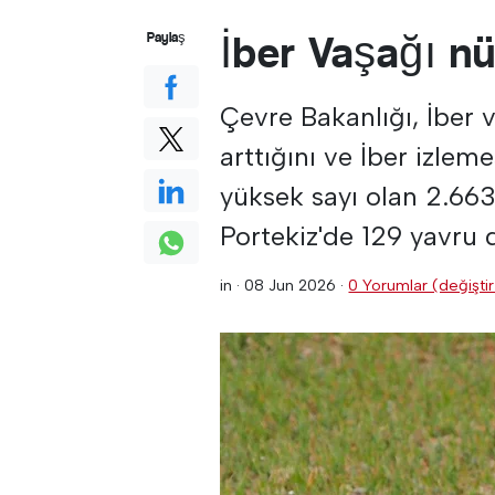
İber Vaşağı n
Paylaş
Çevre Bakanlığı, İber
arttığını ve İber izle
yüksek sayı olan 2.663
Portekiz'de 129 yavr
in ·
08 Jun 2026
·
0 Yorumlar (değiştir