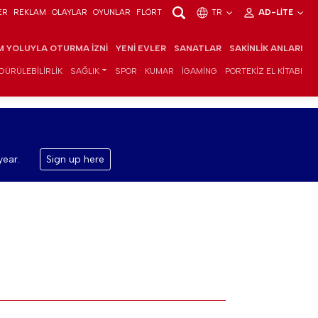
ER
REKLAM
OLAYLAR
OYUNLAR
FLÖRT
TR
AD-LITE
IM YOLUYLA OTURMA İZNI
YENI EVLER
SANATLAR
SAKINLIK ANLARI
DÜRÜLEBILIRLIK
SAĞLIK
SPOR
KUMAR
IGAMING
PORTEKIZ EL KITABI
year.
Sign up here