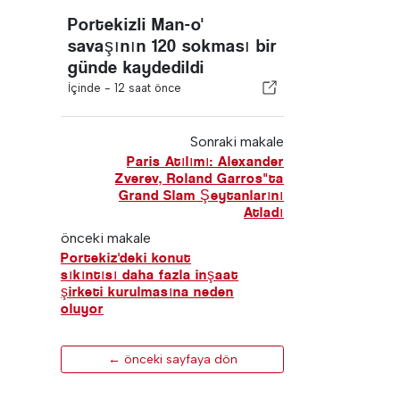
Portekizli Man-o'
savaşının 120 sokması bir
günde kaydedildi
İçinde -
12 saat önce
Sonraki makale
Paris Atılımı: Alexander
Zverev, Roland Garros"ta
Grand Slam Şeytanlarını
Atladı
önceki makale
Portekiz'deki konut
sıkıntısı daha fazla inşaat
şirketi kurulmasına neden
oluyor
← önceki sayfaya dön