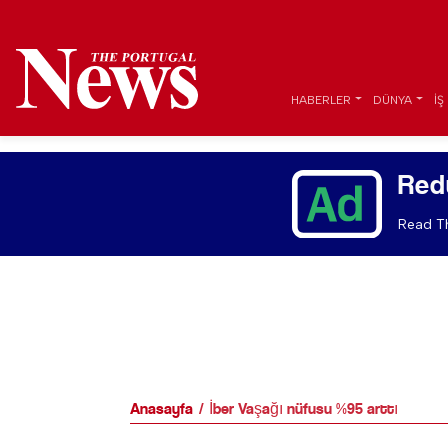
HABERLER
DÜNYA
İŞ
Red
Read Th
Anasayfa
İber Vaşağı nüfusu %95 arttı