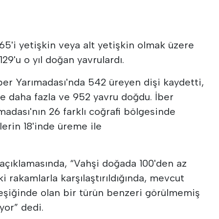
265'i yetişkin veya alt yetişkin olmak üzere
29'u o yıl doğan yavrulardı.
ber Yarımadası'nda 542 üreyen dişi kaydetti,
ne daha fazla ve 952 yavru doğdu. İber
ımadası'nın 26 farklı coğrafi bölgesinde
erin 18'inde üreme ile
 açıklamasında, “Vahşi doğada 100'den az
ki rakamlarla karşılaştırıldığında, mevcut
 eşiğinde olan bir türün benzeri görülmemiş
yor” dedi.