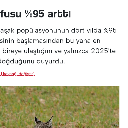
üfusu %95 arttı
 vaşak popülasyonunun dört yılda %95
mesinin başlamasından bu yana en
 bireye ulaştığını ve yalnızca 2025'te
u doğduğunu duyurdu.
 | kaynağı değiştir)