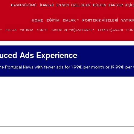
BASKI SÜRÜMÜ
İLANLAR
EN SON
ÖZELLIKLER
BÜLTEN
KARIYER
KIŞIL
HOME
EĞITIM
EMLAK
PORTEKIZ VIZELERI
YATIR
EMLAK
YATIRIM
KONUT
SANAT VE YAŞAM TARZI
PORTO ŞARABI
SÜR
uced Ads Experience
e Portugal News with fewer ads for 1.99€ per month or 19.99€ per 