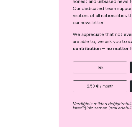
honest and unbiased news for
Our dedicated team support
visitors of all nationalitie
our newsletter.
We appreciate that not ever
are able to, we ask you to
s
contribution – no matter 
Tek
2,50 € / month
Verdiğiniz miktarı değiştirebilir
istediğiniz zaman iptal edebilir