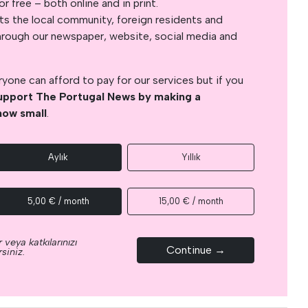
 free – both online and in print.
s the local community, foreign residents and
s through our newspaper, website, social media and
yone can afford to pay for our services but if you
upport The Portugal News by making a
how small
.
Aylık
Yıllık
5,00 € / month
15,00 € / month
 veya katkılarınızı
Continue →
siniz.