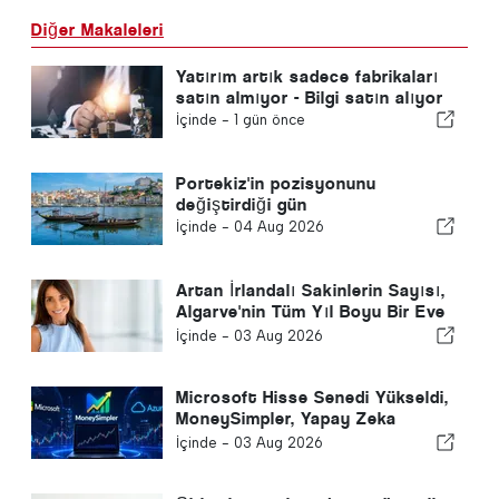
Diğer Makaleleri
Yatırım artık sadece fabrikaları
satın almıyor - Bilgi satın alıyor
İçinde -
1 gün önce
Portekiz'in pozisyonunu
değiştirdiği gün
İçinde -
04 Aug 2026
Artan İrlandalı Sakinlerin Sayısı,
Algarve'nin Tüm Yıl Boyu Bir Eve
Dönüşümünü Vurguluyor
İçinde -
03 Aug 2026
Microsoft Hisse Senedi Yükseldi,
MoneySimpler, Yapay Zeka
Otomatik Ticaret ile
İçinde -
03 Aug 2026
Yatırımcıların Pasif Gelir
Oluşturmasına Yardımcı Oluyor