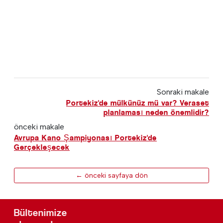
Sonraki makale
Portekiz'de mülkünüz mü var? Veraset
planlaması neden önemlidir?
önceki makale
Avrupa Kano Şampiyonası Portekiz'de
Gerçekleşecek
← önceki sayfaya dön
Bültenimize