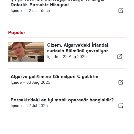
Dolarlık Portekiz Hikayesi
İçinde -
22 saat önce
Popüler
Gizem, Algarve'deki İrlandalı
turistin ölümünü çevreliyor
İçinde -
22 Aug 2025
Algarve gelişimine 125 milyon € yatırım
İçinde -
03 Aug 2025
Portekiz'deki en iyi mobil operatör hangisidir?
İçinde -
27 Jul 2025