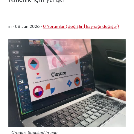
.
in ·
08 Jun 2026
·
0 Yorumlar (değiştir | kaynağı değiştir)
Credits: Supplied Image;