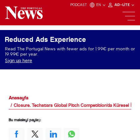
PODCAST
EN
AD-LITE
Reduced Ads Experience
Read The Portugal News with fewer ads for 1.99€ per month or
19.99€ per year.
Sign up here
Anasayfa
Closure. Techstars Global Pitch Competition'da Küresel İkincil
Bu makaleyi paylaş: