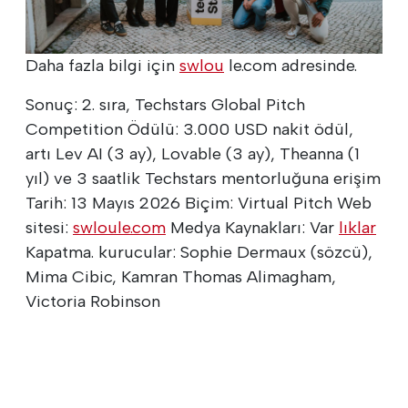
Daha fazla bilgi için
swlou
le.com adresinde.
Sonuç: 2. sıra, Techstars Global Pitch
Competition Ödülü: 3.000 USD nakit ödül,
artı Lev AI (3 ay), Lovable (3 ay), Theanna (1
yıl) ve 3 saatlik Techstars mentorluğuna erişim
Tarih: 13 Mayıs 2026 Biçim: Virtual Pitch Web
sitesi:
swloule.com
Medya Kaynakları: Var
lıklar
Kapatma. kurucular: Sophie Dermaux (sözcü),
Mima Cibic, Kamran Thomas Alimagham,
Victoria Robinson