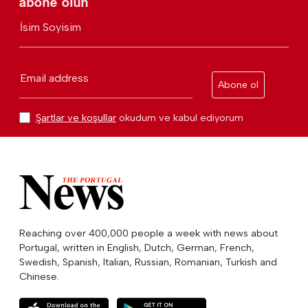
abone olun
İsim Soyisim
Email address
Abone ol
Şartlar ve koşullar
okudum ve kabul ediyorum
Reaching over 400,000 people a week with news about
Portugal, written in English, Dutch, German, French,
Swedish, Spanish, Italian, Russian, Romanian, Turkish and
Chinese.