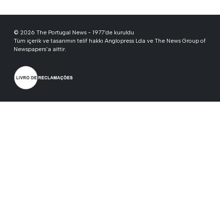
© 2026 The Portugal News - 1977'de kuruldu
Tüm içerik ve tasarımın telif hakkı Anglopress Lda ve The News Group of
Newspapers'a aittir.