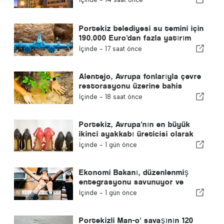
Portekiz belediyesi su temini için
190.000 Euro'dan fazla yatırım
yapıyor
İçinde -
17 saat önce
Alentejo, Avrupa fonlarıyla çevre
restorasyonu üzerine bahis
yapıyor
İçinde -
18 saat önce
Portekiz, Avrupa'nın en büyük
ikinci ayakkabı üreticisi olarak
İspanya'yı geride bıraktı
İçinde -
1 gün önce
Ekonomi Bakanı, düzenlenmiş
entegrasyonu savunuyor ve
göçmenler için hızlı bir kanal
İçinde -
1 gün önce
sağlıyor
Portekizli Man-o' savaşının 120