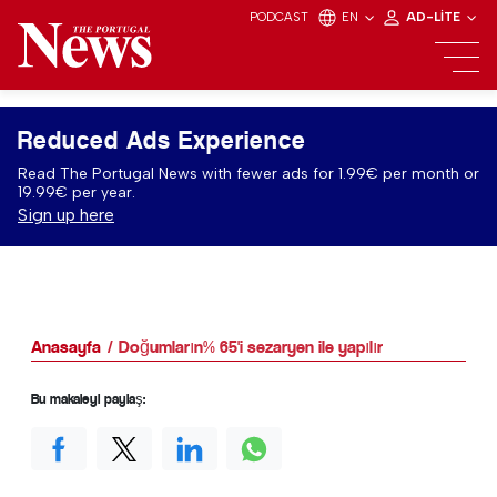
PODCAST
EN
AD-LITE
Reduced Ads Experience
Read The Portugal News with fewer ads for 1.99€ per month or
19.99€ per year.
Sign up here
Anasayfa
Doğumların% 65'i sezaryen ile yapılır
Bu makaleyi paylaş: