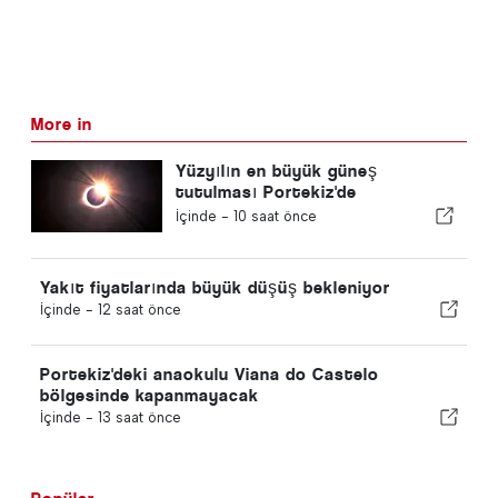
More in
Yüzyılın en büyük güneş
tutulması Portekiz'de
gerçekleşiyor
İçinde -
10 saat önce
Yakıt fiyatlarında büyük düşüş bekleniyor
İçinde -
12 saat önce
Portekiz'deki anaokulu Viana do Castelo
bölgesinde kapanmayacak
İçinde -
13 saat önce