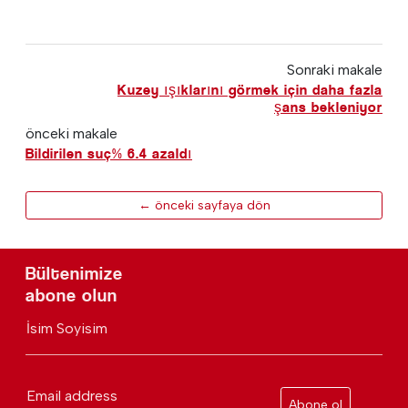
Sonraki makale
Kuzey ışıklarını görmek için daha fazla
şans bekleniyor
önceki makale
Bildirilen suç% 6.4 azaldı
← önceki sayfaya dön
Bültenimize
abone olun
İsim Soyisim
Email address
Abone ol