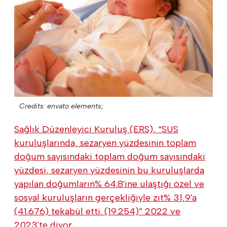
Credits: envato elements;
Sağlık Düzenleyici Kuruluş (ERS), “SUS
kuruluşlarında, sezaryen yüzdesinin toplam
doğum sayısındaki toplam doğum sayısındaki
yüzdesi, sezaryen yüzdesinin bu kuruluşlarda
yapılan doğumların% 64.8'ine ulaştığı özel ve
sosyal kuruluşların gerçekliğiyle zıt% 31,9'a
(41.676) tekabül etti. (19.254)” 2022 ve
2023'te diyor.