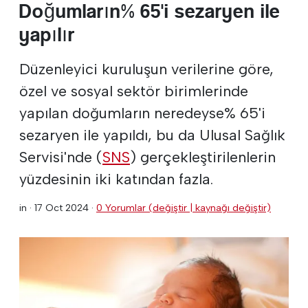
Doğumların% 65'i sezaryen ile
yapılır
Düzenleyici kuruluşun verilerine göre,
özel ve sosyal sektör birimlerinde
yapılan doğumların neredeyse% 65'i
sezaryen ile yapıldı, bu da Ulusal Sağlık
Servisi'nde (
SNS
) gerçekleştirilenlerin
yüzdesinin iki katından fazla.
in ·
17 Oct 2024
·
0 Yorumlar (değiştir | kaynağı değiştir)