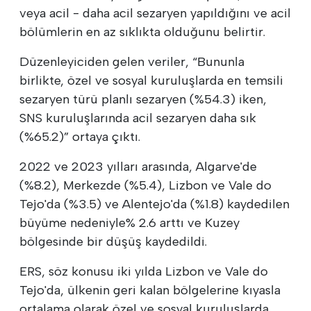
veya acil - daha acil sezaryen yapıldığını ve acil
bölümlerin en az sıklıkta olduğunu belirtir.
Düzenleyiciden gelen veriler, “Bununla
birlikte, özel ve sosyal kuruluşlarda en temsili
sezaryen türü planlı sezaryen (%54.3) iken,
SNS kuruluşlarında acil sezaryen daha sık
(%65.2)” ortaya çıktı.
2022 ve 2023 yılları arasında, Algarve'de
(%8.2), Merkezde (%5.4), Lizbon ve Vale do
Tejo'da (%3.5) ve Alentejo'da (%1.8) kaydedilen
büyüme nedeniyle% 2.6 arttı ve Kuzey
bölgesinde bir düşüş kaydedildi.
ERS, söz konusu iki yılda Lizbon ve Vale do
Tejo'da, ülkenin geri kalan bölgelerine kıyasla
ortalama olarak özel ve sosyal kuruluşlarda