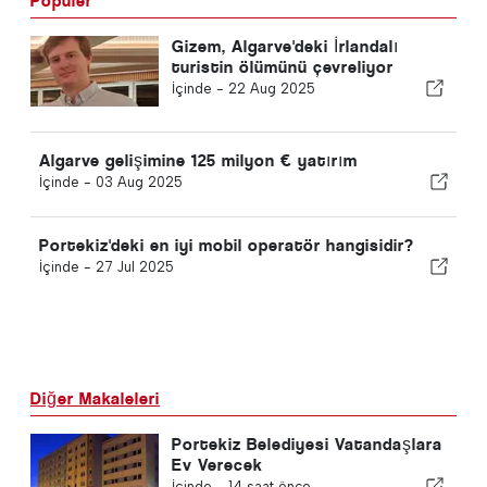
Popüler
Gizem, Algarve'deki İrlandalı
turistin ölümünü çevreliyor
İçinde -
22 Aug 2025
Algarve gelişimine 125 milyon € yatırım
İçinde -
03 Aug 2025
Portekiz'deki en iyi mobil operatör hangisidir?
İçinde -
27 Jul 2025
Diğer Makaleleri
Portekiz Belediyesi Vatandaşlara
Ev Verecek
İçinde -
14 saat önce