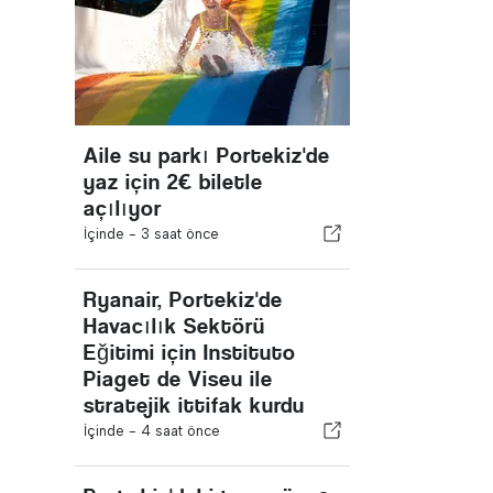
Aile su parkı Portekiz'de
yaz için 2€ biletle
açılıyor
İçinde -
3 saat önce
Ryanair, Portekiz'de
Havacılık Sektörü
Eğitimi için Instituto
Piaget de Viseu ile
stratejik ittifak kurdu
İçinde -
4 saat önce