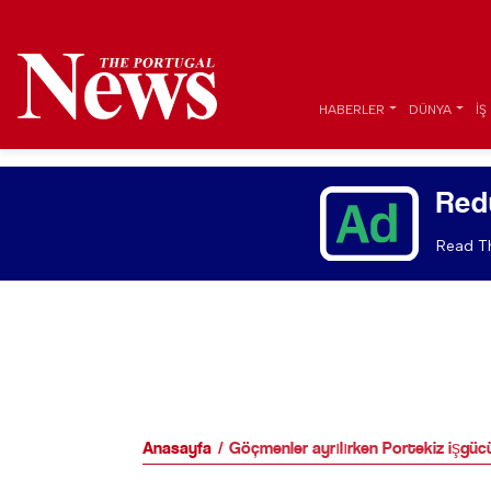
HABERLER
DÜNYA
İŞ
Red
Read Th
Anasayfa
Göçmenler ayrılırken Portekiz işgüc