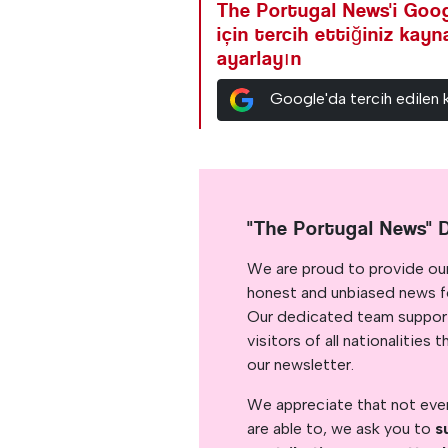
The Portugal News'i Goog
için tercih ettiğiniz kay
ayarlayın
Google'da tercih edilen 
"The Portugal News" 
We are proud to provide ou
honest and unbiased news for
Our dedicated team support
visitors of all nationalitie
our newsletter.
We appreciate that not ever
are able to, we ask you to
s