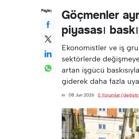
Göçmenler ayr
Paylaş
piyasası bask
Ekonomistler ve iş grup
sektörlerde değişmeye
artan işgücü baskısıyl
giderek daha fazla uy
in ·
08 Jun 2026
·
0 Yorumlar (değiştir