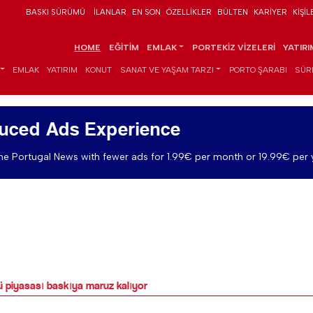
BASKI SÜRÜMÜ
İLANLAR
EN SON
ÖZELLIKLER
BÜLTEN
KARIYER
KIŞIL
HOME
EĞITIM
EMLAK
PORTEKIZ VIZELERI
YATIR
EMLAK
YATIRIM
KONUT
SANAT VE YAŞAM TARZI
PORTO ŞARABI
SÜR
uced Ads Experience
e Portugal News with fewer ads for 1.99€ per month or 19.99€ per 
ü piyasası baskıya maruz kalıyor