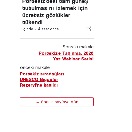
Portekiz'deki tam güneş
tutulmasını izlemek için
ücretsiz gözlükler
tükendi
İçinde -
4 saat önce
Sonraki makale
Portekiz'e Taşınma: 2026
Yaz Webinar Serisi
önceki makale
Portekiz sıradağları
UNESCO Biyosfer
Rezervi'ne katıldı
← önceki sayfaya dön