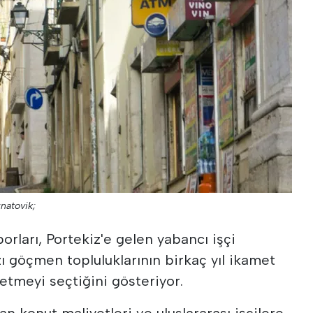
natovik;
orları, Portekiz'e gelen yabancı işçi
zı göçmen topluluklarının birkaç yıl ikamet
 etmeyi seçtiğini gösteriyor.
an konut maliyetleri ve uluslararası işçilere