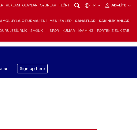
ER
REKLAM
OLAYLAR
OYUNLAR
FLÖRT
TR
AD-LITE
IM YOLUYLA OTURMA İZNI
YENI EVLER
SANATLAR
SAKINLIK ANLARI
DÜRÜLEBILIRLIK
SAĞLIK
SPOR
KUMAR
IGAMING
PORTEKIZ EL KITABI
year.
Sign up here