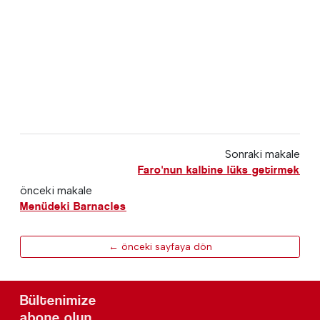
Sonraki makale
Faro'nun kalbine lüks getirmek
önceki makale
Menüdeki Barnacles
← önceki sayfaya dön
Bültenimize
abone olun