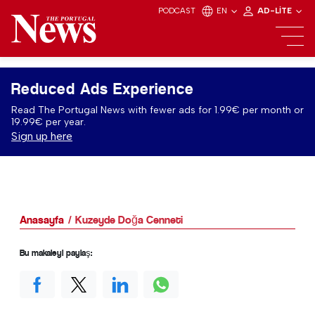
PODCAST
EN
AD-LITE
Reduced Ads Experience
Read The Portugal News with fewer ads for 1.99€ per month or
19.99€ per year.
Sign up here
Anasayfa
Kuzeyde Doğa Cenneti
Bu makaleyi paylaş: