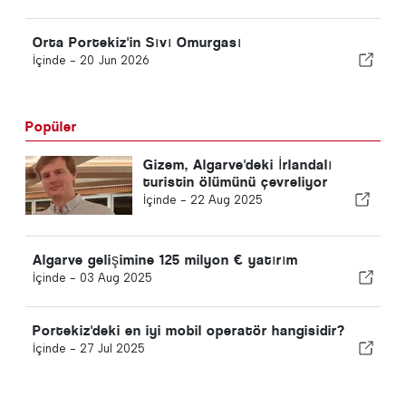
Orta Portekiz'in Sıvı Omurgası
İçinde -
20 Jun 2026
Popüler
Gizem, Algarve'deki İrlandalı
turistin ölümünü çevreliyor
İçinde -
22 Aug 2025
Algarve gelişimine 125 milyon € yatırım
İçinde -
03 Aug 2025
Portekiz'deki en iyi mobil operatör hangisidir?
İçinde -
27 Jul 2025