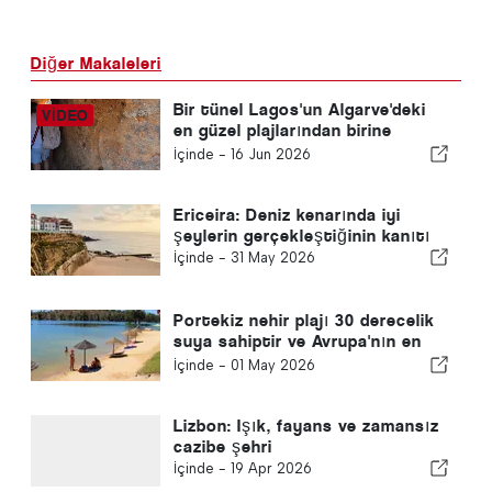
Diğer Makaleleri
Bir tünel Lagos'un Algarve'deki
en güzel plajlarından birine
gittiğinde
İçinde -
16 Jun 2026
Ericeira: Deniz kenarında iyi
şeylerin gerçekleştiğinin kanıtı
İçinde -
31 May 2026
Portekiz nehir plajı 30 derecelik
suya sahiptir ve Avrupa'nın en
iyisidir
İçinde -
01 May 2026
Lizbon: Işık, fayans ve zamansız
cazibe şehri
İçinde -
19 Apr 2026