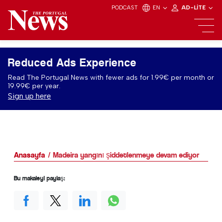
PODCAST
EN
AD-LITE
Reduced Ads Experience
Read The Portugal News with fewer ads for 1.99€ per month or
19.99€ per year.
Sign up here
Anasayfa
Madeira yangını şiddetlenmeye devam ediyor
Bu makaleyi paylaş: