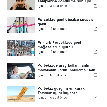
sahiplerine dondurma sunuyor
İçinde -
3 saat önce
Portekiz'e yeni obezite tedavisi
geldi
İçinde -
4 saat önce
Primark Portekiz'de yeni
mağazaları duyurdu
İçinde -
4 saat önce
Portekiz'de araç kullanmanın
maksimum yaşını belirlemek için
yeni teklif
İçinde -
5 saat önce
Portekiz yüzyılın en kurak
Temmuz ayını kaydetti
İçinde -
6 saat önce