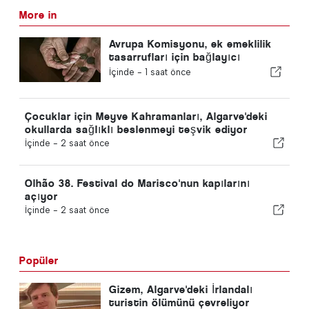
More in
Avrupa Komisyonu, ek emeklilik
tasarrufları için bağlayıcı
olmayan yönergeleri onayladı
İçinde -
1 saat önce
Çocuklar için Meyve Kahramanları, Algarve'deki
okullarda sağlıklı beslenmeyi teşvik ediyor
İçinde -
2 saat önce
Olhão 38. Festival do Marisco'nun kapılarını
açıyor
İçinde -
2 saat önce
Popüler
Gizem, Algarve'deki İrlandalı
turistin ölümünü çevreliyor