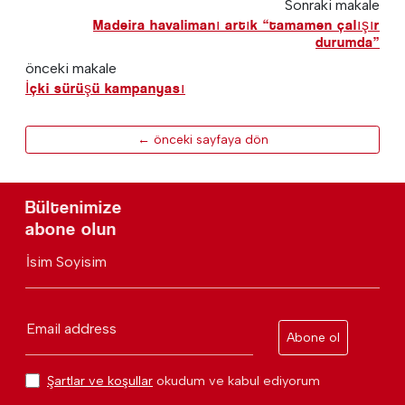
Sonraki makale
Madeira havalimanı artık “tamamen çalışır
durumda”
önceki makale
İçki sürüşü kampanyası
← önceki sayfaya dön
Bültenimize
abone olun
İsim Soyisim
Email address
Abone ol
Şartlar ve koşullar
okudum ve kabul ediyorum