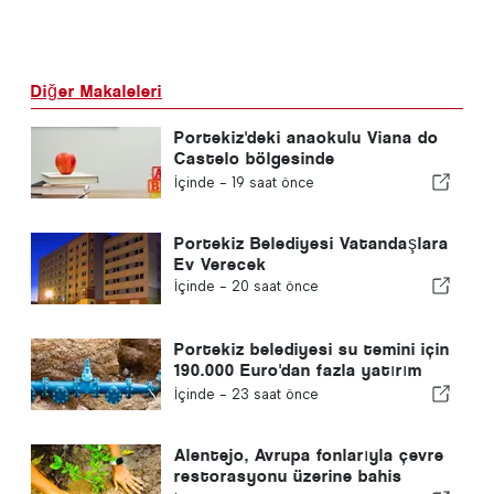
Diğer Makaleleri
Portekiz'deki anaokulu Viana do
Castelo bölgesinde
kapanmayacak
İçinde -
19 saat önce
Portekiz Belediyesi Vatandaşlara
Ev Verecek
İçinde -
20 saat önce
Portekiz belediyesi su temini için
190.000 Euro'dan fazla yatırım
yapıyor
İçinde -
23 saat önce
Alentejo, Avrupa fonlarıyla çevre
restorasyonu üzerine bahis