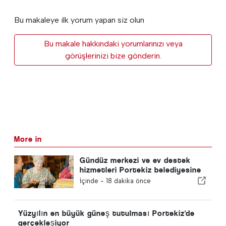
Bu makaleye ilk yorum yapan siz olun
Bu makale hakkındaki yorumlarınızı veya
görüşlerinizi bize gönderin.
More in
Gündüz merkezi ve ev destek
hizmetleri Portekiz belediyesine
geri dönecek
İçinde -
18 dakika önce
Yüzyılın en büyük güneş tutulması Portekiz'de
gerçekleşiyor