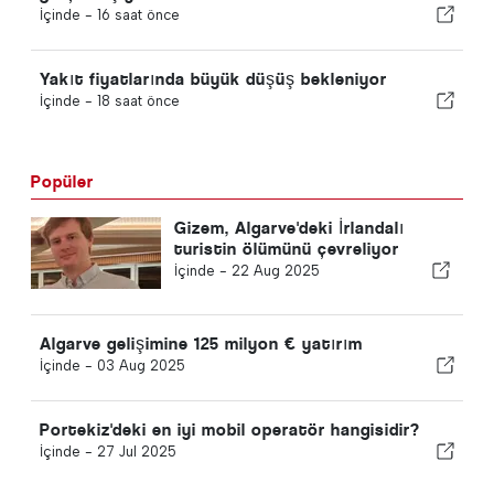
İçinde -
16 saat önce
Yakıt fiyatlarında büyük düşüş bekleniyor
İçinde -
18 saat önce
Popüler
Gizem, Algarve'deki İrlandalı
turistin ölümünü çevreliyor
İçinde -
22 Aug 2025
Algarve gelişimine 125 milyon € yatırım
İçinde -
03 Aug 2025
Portekiz'deki en iyi mobil operatör hangisidir?
İçinde -
27 Jul 2025