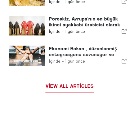
yapıyor
İçinde -
1 gün önce
Portekiz, Avrupa'nın en büyük
ikinci ayakkabı üreticisi olarak
İspanya'yı geride bıraktı
İçinde -
1 gün önce
Ekonomi Bakanı, düzenlenmiş
entegrasyonu savunuyor ve
göçmenler için hızlı bir kanal
İçinde -
1 gün önce
sağlıyor
VIEW ALL ARTICLES