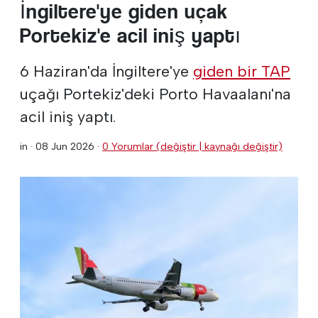
İngiltere'ye giden uçak
Portekiz'e acil iniş yaptı
6 Haziran'da İngiltere'ye
giden bir TAP
uçağı Portekiz'deki Porto Havaalanı'na
acil iniş yaptı.
in ·
08 Jun 2026
·
0 Yorumlar (değiştir | kaynağı değiştir)