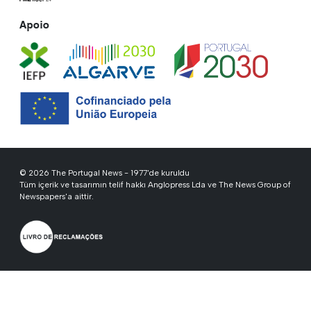
Apoio
© 2026 The Portugal News - 1977'de kuruldu
Tüm içerik ve tasarımın telif hakkı Anglopress Lda ve The News Group of
Newspapers'a aittir.