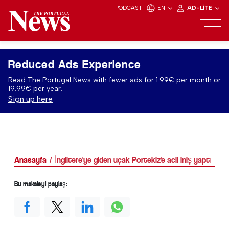
PODCAST
EN
AD-LITE
Reduced Ads Experience
Read The Portugal News with fewer ads for 1.99€ per month or
19.99€ per year.
Sign up here
Anasayfa
İngiltere'ye giden uçak Portekiz'e acil iniş yaptı
Bu makaleyi paylaş: