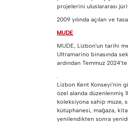
projelerini uluslararası jü
2009 yılında açılan ve tas
MUDE
MUDE, Lizbon'un tarihi m
Ultramarino binasında seki
ardından Temmuz 2024'te 
.
Lizbon Kent Konseyi'nin gi
özel alanda düzenlenmiş 1
koleksiyona sahip müze, se
kütüphanesi, mağaza, kitap
yenilendikten sonra yenide