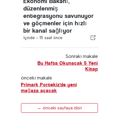
Ekonomi Bakanı,
düzenlenmiş
entegrasyonu savunuyor
ve göçmenler için hızlı
bir kanal sağlıyor
İçinde -
15 saat önce
Sonraki makale
Bu Hafta Okunacak 5 Yeni
Kitap
önceki makale
Primark Portekiz'de yeni
mağaza açacak
← önceki sayfaya dön