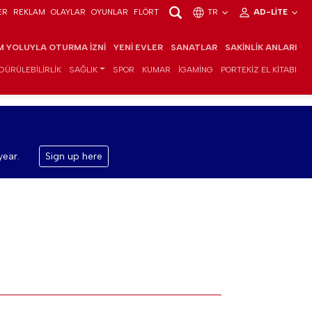
ER
REKLAM
OLAYLAR
OYUNLAR
FLÖRT
TR
AD-LITE
IM YOLUYLA OTURMA İZNI
YENI EVLER
SANATLAR
SAKINLIK ANLARI
DÜRÜLEBILIRLIK
SAĞLIK
SPOR
KUMAR
IGAMING
PORTEKIZ EL KITABI
year.
Sign up here