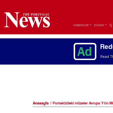
HABERLER
DÜNYA
İŞ
Red
Read Th
Anasayfa
Portekiz'deki müzeler Avrupa Yılın M