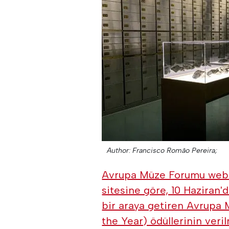
Author: Francisco Romão Pereira;
Avrupa Müze Forumu web 
sitesine göre, 10 Haziran'
bir araya getiren Avrupa
the Year) ödüllerinin ver