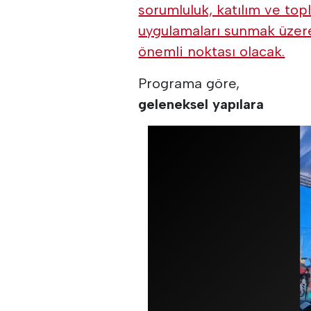
sorumluluk, katılım ve topl
uygulamaları sunmak üzere 
önemli noktası olacak.
Programa göre,
geleneksel yapılara