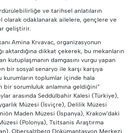
dürülebilirliğe ve tarihsel anlatıların
l olarak odaklanarak ailelere, gençlere ve
 geliştirir.
anı Amina Krvavac, organizasyonun
ğı aktardığına dikkat çekerek, bu mekanların
rtan kutuplaşmanın damgasını vurgu yapan
n bir sosyal senaryo ile karşı karşıya
u kurumların toplumlar içinde hala
n bir sorumluluk anlamına geldiğini”
ylar arasında Seddülbahir Kalesi (Türkiye),
ygarlık Müzesi (İsviçre), Delilik Müzesi
Unión Maden Müzesi (İspanya), Krakow'daki
Müzesi (Polonya), Tsitsanis Araştırma
tan), Obersalzberg Dokümantasyon Merkezi