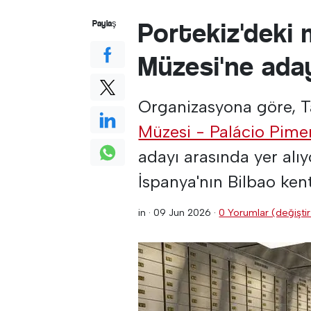
Portekiz'deki 
Paylaş
Müzesi'ne aday
Organizasyona göre, T
Müzesi - Palácio Pime
adayı arasında yer alı
İspanya'nın Bilbao ken
in ·
09 Jun 2026
·
0 Yorumlar (değiştir