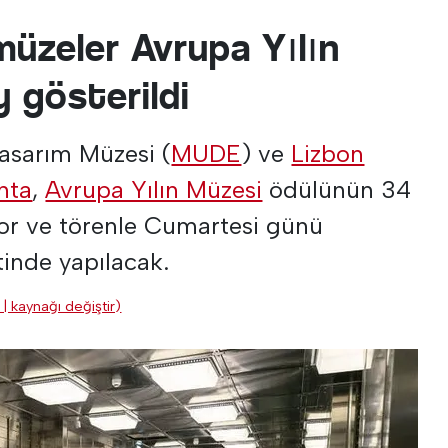
müzeler Avrupa Yılın
 gösterildi
asarım Müzesi (
MUDE
) ve
Lizbon
nta
,
Avrupa Yılın Müzesi
ödülünün 34
yor ve törenle Cumartesi günü
tinde yapılacak.
 | kaynağı değiştir)