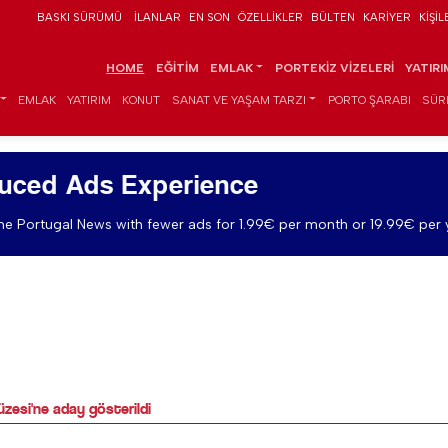
BASKI SÜRÜMÜ
İLANLAR
EN SON
ÖZELLIKLER
BÜLTEN
KARIYER
KIŞIL
HOME
EĞITIM
EMLAK
PORTEKIZ VIZELERI
YATIR
EMLAK
YATIRIM
KONUT
SANAT VE YAŞAM TARZI
PORTO ŞARABI
SÜR
uced Ads Experience
e Portugal News with fewer ads for 1.99€ per month or 19.99€ per 
üzesi'ne aday gösterildi