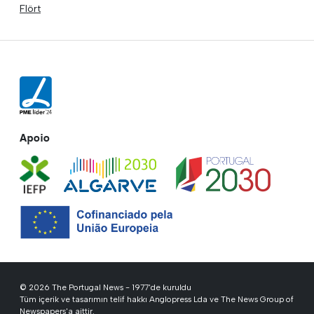
Flört
Apoio
© 2026 The Portugal News - 1977'de kuruldu
Tüm içerik ve tasarımın telif hakkı Anglopress Lda ve The News Group of
Newspapers'a aittir.