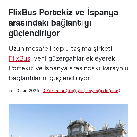
FlixBus Portekiz ve İspanya
arasındaki bağlantıyı
güçlendiriyor
Uzun mesafeli toplu taşıma şirketi
FlixBus
, yeni güzergahlar ekleyerek
Portekiz ve İspanya arasındaki karayolu
bağlantılarını güçlendiriyor.
in ·
10 Jun 2026
·
0 Yorumlar (değiştir | kaynağı değiştir)