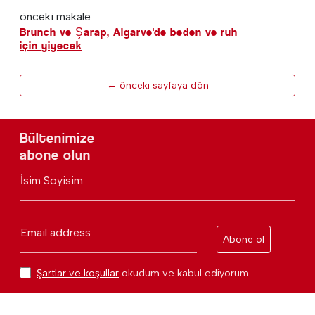
önceki makale
Brunch ve Şarap, Algarve'de beden ve ruh
için yiyecek
← önceki sayfaya dön
Bültenimize
abone olun
İsim Soyisim
Email address
Abone ol
Şartlar ve koşullar
okudum ve kabul ediyorum