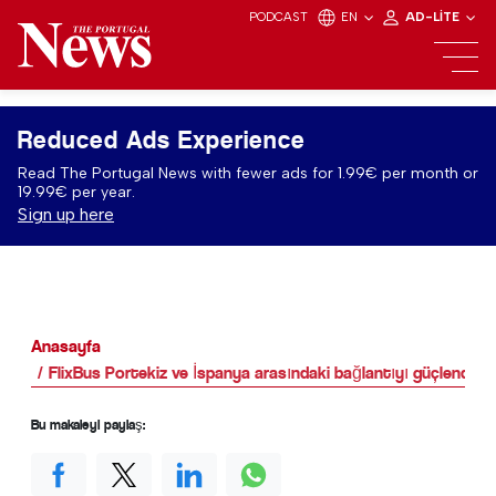
PODCAST
EN
AD-LITE
Reduced Ads Experience
Read The Portugal News with fewer ads for 1.99€ per month or
19.99€ per year.
Sign up here
Anasayfa
FlixBus Portekiz ve İspanya arasındaki bağlantıyı güçlendiriy
Bu makaleyi paylaş: