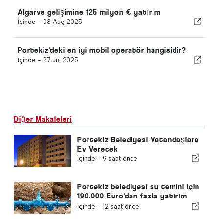
Algarve gelişimine 125 milyon € yatırım
İçinde -
03 Aug 2025
Portekiz'deki en iyi mobil operatör hangisidir?
İçinde -
27 Jul 2025
Diğer Makaleleri
Portekiz Belediyesi Vatandaşlara
Ev Verecek
İçinde -
9 saat önce
Portekiz belediyesi su temini için
190.000 Euro'dan fazla yatırım
yapıyor
İçinde -
12 saat önce