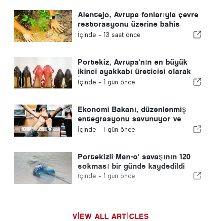
Alentejo, Avrupa fonlarıyla çevre
restorasyonu üzerine bahis
yapıyor
İçinde -
13 saat önce
Portekiz, Avrupa'nın en büyük
ikinci ayakkabı üreticisi olarak
İspanya'yı geride bıraktı
İçinde -
1 gün önce
Ekonomi Bakanı, düzenlenmiş
entegrasyonu savunuyor ve
göçmenler için hızlı bir kanal
İçinde -
1 gün önce
sağlıyor
Portekizli Man-o' savaşının 120
sokması bir günde kaydedildi
İçinde -
1 gün önce
VIEW ALL ARTICLES