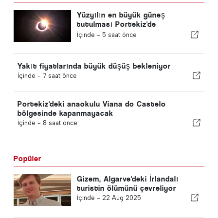
Yüzyılın en büyük güneş
tutulması Portekiz'de
gerçekleşiyor
İçinde -
5 saat önce
Yakıt fiyatlarında büyük düşüş bekleniyor
İçinde -
7 saat önce
Portekiz'deki anaokulu Viana do Castelo
bölgesinde kapanmayacak
İçinde -
8 saat önce
Popüler
Gizem, Algarve'deki İrlandalı
turistin ölümünü çevreliyor
İçinde -
22 Aug 2025