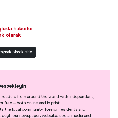
le'da haberler
nak olarak
kaynak olarak ekle
Destekleyin
r readers from around the world with independent,
 free – both online and in print.
s the local community, foreign residents and
s through our newspaper, website, social media and