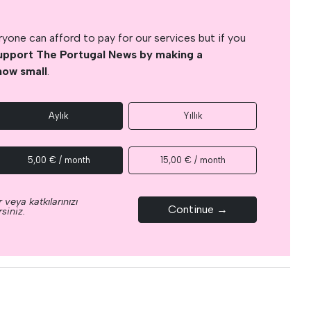
yone can afford to pay for our services but if you
upport The Portugal News by making a
how small
.
Aylık
Yıllık
5,00 € / month
15,00 € / month
 veya katkılarınızı
Continue →
siniz.