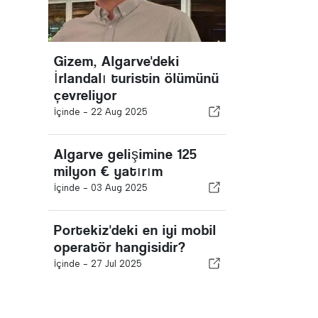
Gizem, Algarve'deki
İrlandalı turistin ölümünü
çevreliyor
İçinde -
22 Aug 2025
Algarve gelişimine 125
milyon € yatırım
İçinde -
03 Aug 2025
Portekiz'deki en iyi mobil
operatör hangisidir?
İçinde -
27 Jul 2025