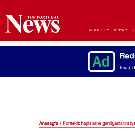
HABERLER
DÜNYA
İŞ
Red
Read Th
Anasayfa
Portekiz hapishane gardiyanlarını iş