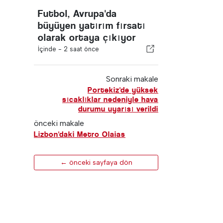
Futbol, Avrupa'da
büyüyen yatırım fırsatı
olarak ortaya çıkıyor
İçinde -
2 saat önce
Sonraki makale
Portekiz'de yüksek
sıcaklıklar nedeniyle hava
durumu uyarısı verildi
önceki makale
Lizbon'daki Metro Olaias
← önceki sayfaya dön