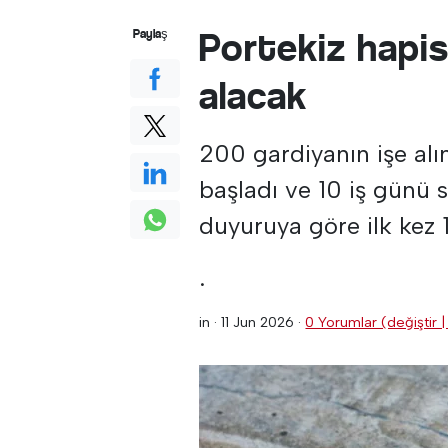
Portekiz hapis
Paylaş
alacak
200 gardiyanın işe alı
başladı ve 10 iş günü 
duyuruya göre ilk kez 
.
in ·
11 Jun 2026
·
0 Yorumlar (değiştir |