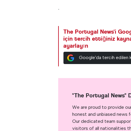
.
The Portugal News'i Goog
için tercih ettiğiniz kay
ayarlayın
Google'da tercih edilen 
"The Portugal News" 
We are proud to provide ou
honest and unbiased news for
Our dedicated team support
visitors of all nationalitie