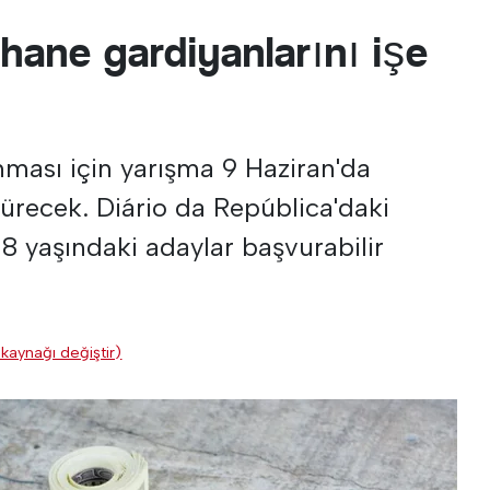
hane gardiyanlarını işe
nması için yarışma 9 Haziran'da
sürecek. Diário da República'daki
18 yaşındaki adaylar başvurabilir
 kaynağı değiştir)