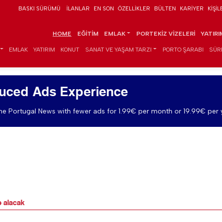
BASKI SÜRÜMÜ
İLANLAR
EN SON
ÖZELLIKLER
BÜLTEN
KARIYER
KIŞIL
HOME
EĞITIM
EMLAK
PORTEKIZ VIZELERI
YATIR
EMLAK
YATIRIM
KONUT
SANAT VE YAŞAM TARZI
PORTO ŞARABI
SÜR
uced Ads Experience
e Portugal News with fewer ads for 1.99€ per month or 19.99€ per 
e alacak