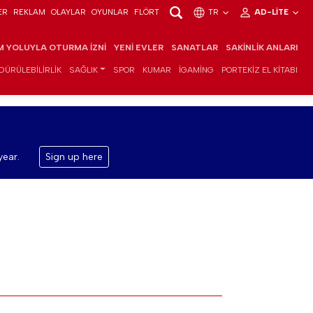
ER
REKLAM
OLAYLAR
OYUNLAR
FLÖRT
TR
AD-LITE
IM YOLUYLA OTURMA İZNI
YENI EVLER
SANATLAR
SAKINLIK ANLARI
DÜRÜLEBILIRLIK
SAĞLIK
SPOR
KUMAR
IGAMING
PORTEKIZ EL KITABI
year.
Sign up here