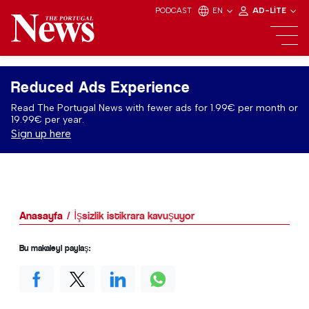
PODCAST
EN
AD-LITE
Reduced Ads Experience
Read The Portugal News with fewer ads for 1.99€ per month or
19.99€ per year.
Sign up here
Anasayfa
İşsizlik istikrara kavuşuyor
Bu makaleyi paylaş: