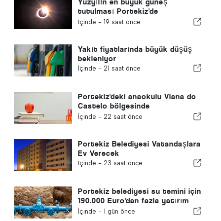
Yüzyılın en büyük güneş
tutulması Portekiz'de
gerçekleşiyor
İçinde -
19 saat önce
Yakıt fiyatlarında büyük düşüş
bekleniyor
İçinde -
21 saat önce
Portekiz'deki anaokulu Viana do
Castelo bölgesinde
kapanmayacak
İçinde -
22 saat önce
Portekiz Belediyesi Vatandaşlara
Ev Verecek
İçinde -
23 saat önce
Portekiz belediyesi su temini için
190.000 Euro'dan fazla yatırım
yapıyor
İçinde -
1 gün önce