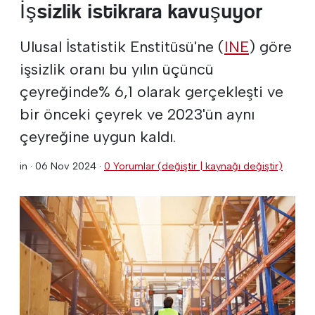
İşsizlik istikrara kavuşuyor
Ulusal İstatistik Enstitüsü'ne (
INE
) göre
işsizlik oranı bu yılın üçüncü
çeyreğinde% 6,1 olarak gerçekleşti ve
bir önceki çeyrek ve 2023'ün aynı
çeyreğine uygun kaldı.
in ·
06 Nov 2024
·
0 Yorumlar (değiştir | kaynağı değiştir)