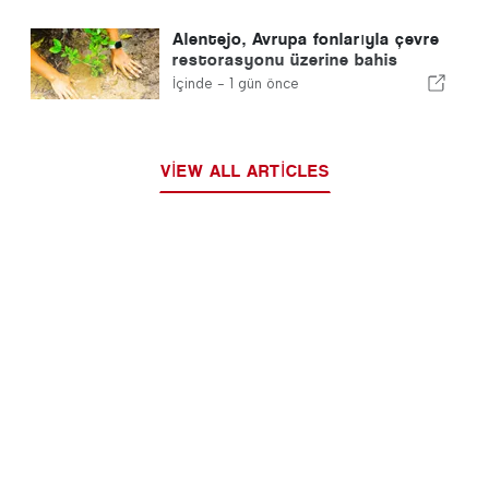
Alentejo, Avrupa fonlarıyla çevre
restorasyonu üzerine bahis
yapıyor
İçinde -
1 gün önce
VIEW ALL ARTICLES