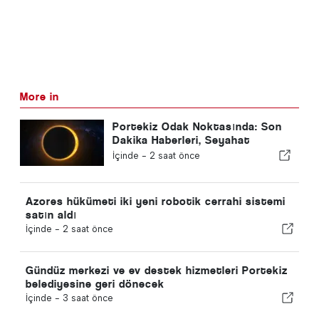
More in
Portekiz Odak Noktasında: Son
Dakika Haberleri, Seyahat
Haberleri & Manşetlere Çıkan En
İçinde -
2 saat önce
Çok Olan Hikayeler
Azores hükümeti iki yeni robotik cerrahi sistemi
satın aldı
İçinde -
2 saat önce
Gündüz merkezi ve ev destek hizmetleri Portekiz
belediyesine geri dönecek
İçinde -
3 saat önce