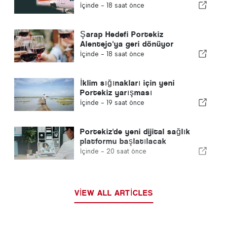
İçinde -
18 saat önce
Şarap Hedefi Portekiz
Alentejo'ya geri dönüyor
İçinde -
18 saat önce
İklim sığınakları için yeni
Portekiz yarışması
İçinde -
19 saat önce
Portekiz'de yeni dijital sağlık
platformu başlatılacak
İçinde -
20 saat önce
VIEW ALL ARTICLES