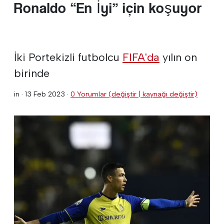
Ronaldo “En İyi” için koşuyor
İki Portekizli futbolcu
FIFA'da
yılın on
birinde
in ·
13 Feb 2023
·
0 Yorumlar (değiştir | kaynağı değiştir)