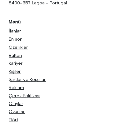
8400-357 Lagoa - Portugal
Menü
İlanlar
En son
Özellikler
Bülten
kariyer
Kişiler
Şartlar ve Koşullar
Reklam
Çerez Politikası
Olaylar
Oyunlar
Flört