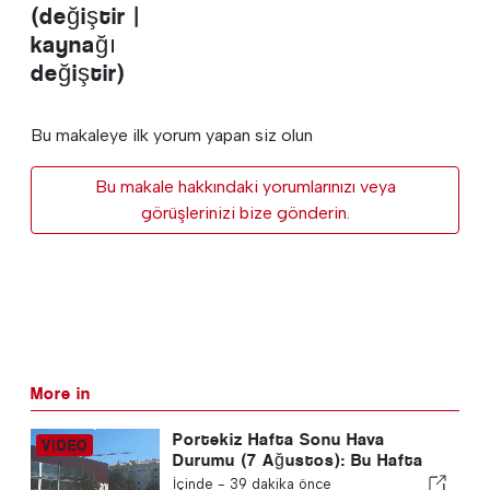
(değiştir |
kaynağı
değiştir)
Bu makaleye ilk yorum yapan siz olun
Bu makale hakkındaki yorumlarınızı veya
görüşlerinizi bize gönderin.
More in
Portekiz Hafta Sonu Hava
Durumu (7 Ağustos): Bu Hafta
Sonu Portekiz'de Ne Beklenmeli
İçinde -
39 dakika önce