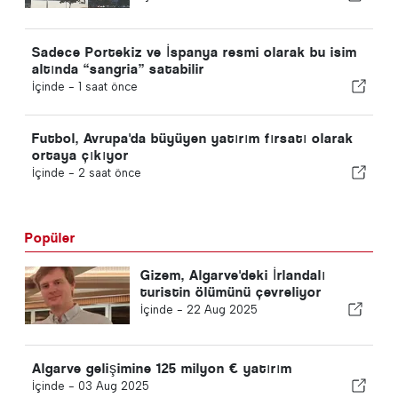
Sadece Portekiz ve İspanya resmi olarak bu isim
altında “sangria” satabilir
İçinde -
1 saat önce
Futbol, Avrupa'da büyüyen yatırım fırsatı olarak
ortaya çıkıyor
İçinde -
2 saat önce
Popüler
Gizem, Algarve'deki İrlandalı
turistin ölümünü çevreliyor
İçinde -
22 Aug 2025
Algarve gelişimine 125 milyon € yatırım
İçinde -
03 Aug 2025