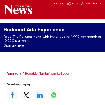
PODCAST
EN
AD-LITE
Reduced Ads Experience
Read The Portugal News with fewer ads for 1.99€ per month or
19.99€ per year.
Sign up here
Anasayfa
Ronaldo “En İyi” için koşuyor
Bu makaleyi paylaş: