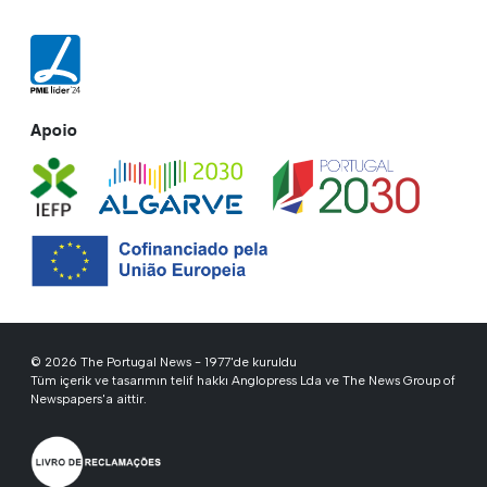
Apoio
© 2026 The Portugal News - 1977'de kuruldu
Tüm içerik ve tasarımın telif hakkı Anglopress Lda ve The News Group of
Newspapers'a aittir.