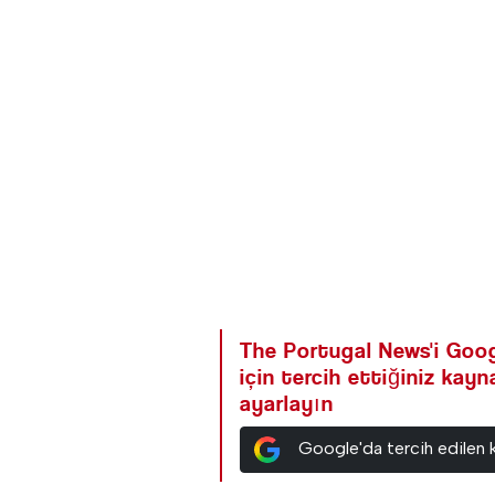
The Portugal News'i Goog
için tercih ettiğiniz kay
ayarlayın
Google'da tercih edilen 