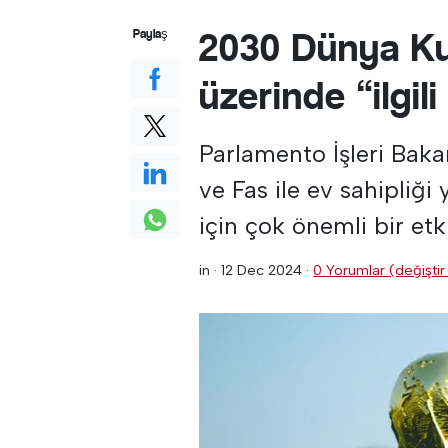
2030 Dünya Ku
Paylaş
üzerinde “ilgil
Parlamento İşleri Baka
ve Fas ile ev sahipliğ
için çok önemli bir etki
in ·
12 Dec 2024
·
0 Yorumlar (değiştir 