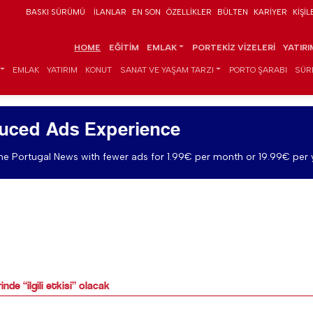
BASKI SÜRÜMÜ
İLANLAR
EN SON
ÖZELLIKLER
BÜLTEN
KARIYER
KIŞIL
HOME
EĞITIM
EMLAK
PORTEKIZ VIZELERI
YATIR
EMLAK
YATIRIM
KONUT
SANAT VE YAŞAM TARZI
PORTO ŞARABI
SÜR
uced Ads Experience
e Portugal News with fewer ads for 1.99€ per month or 19.99€ per 
de “ilgili etkisi” olacak