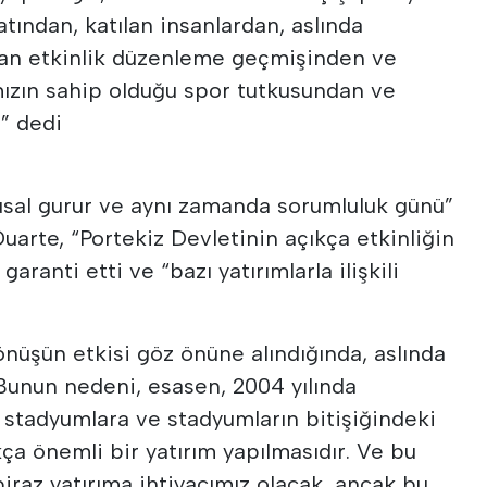
katından, katılan insanlardan, aslında
nan etkinlik düzenleme geçmişinden ve
mızın sahip olduğu spor tutkusundan ve
r” dedi
usal gurur ve aynı zamanda sorumluluk günü”
arte, “Portekiz Devletinin açıkça etkinliğin
aranti etti ve “bazı yatırımlarla ilişkili
nüşün etkisi göz önüne alındığında, aslında
. Bunun nedeni, esasen, 2004 yılında
i stadyumlara ve stadyumların bitişiğindeki
kça önemli bir yatırım yapılmasıdır. Ve bu
raz yatırıma ihtiyacımız olacak, ancak bu