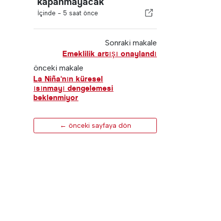
kapanmayacak
İçinde -
5 saat önce
Sonraki makale
Emeklilik artışı onaylandı
önceki makale
La Niña'nın küresel
ısınmayı dengelemesi
beklenmiyor
← önceki sayfaya dön