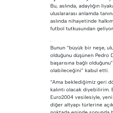
Bu, aslında, adaylığın liya
uluslararası anlamda tanı
aslında nihayetinde halkı
futbol tutkusundan geliyo
.
Bunun “büyük bir neşe, ul
olduğunu düşünen Pedro Du
başarısına bağlı olduğunu” g
olabileceğini” kabul etti.
“Ama beklediğimiz geri dö
kalıntı olacak diyebilirim
Euro2004 vesilesiyle, yen
diğer altyapı türlerine açı
noktada eninde sonunda bi