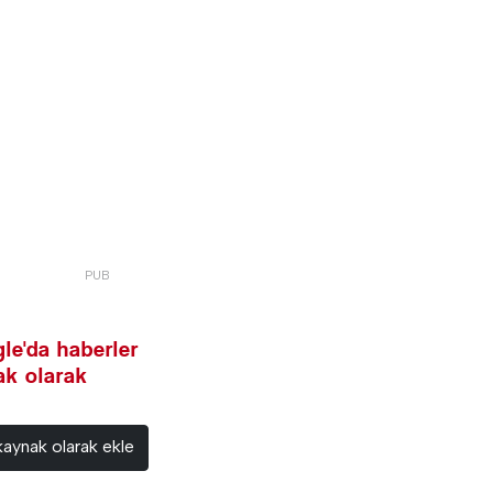
le'da haberler
nak olarak
kaynak olarak ekle