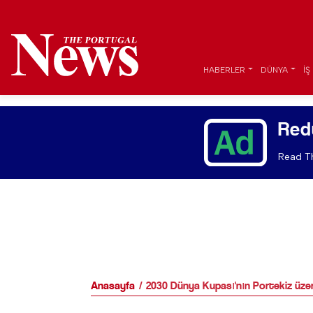
HABERLER
DÜNYA
İŞ
Red
Read Th
Anasayfa
2030 Dünya Kupası'nın Portekiz üzerin