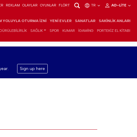
ER
REKLAM
OLAYLAR
OYUNLAR
FLÖRT
TR
AD-LITE
IM YOLUYLA OTURMA İZNI
YENI EVLER
SANATLAR
SAKINLIK ANLARI
DÜRÜLEBILIRLIK
SAĞLIK
SPOR
KUMAR
IGAMING
PORTEKIZ EL KITABI
year.
Sign up here