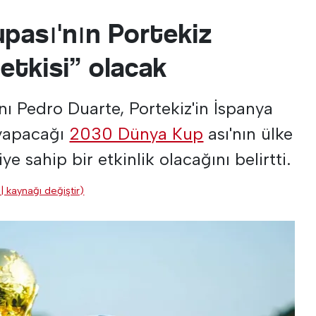
pası'nın Portekiz
i etkisi” olacak
nı Pedro Duarte, Portekiz'in İspanya
i yapacağı
2030 Dünya Kup
ası'nın ülke
ye sahip bir etkinlik olacağını belirtti.
| kaynağı değiştir)