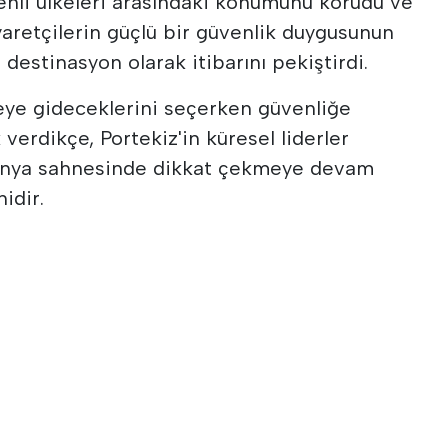
enli ülkeleri arasındaki konumunu korudu ve
aretçilerin güçlü bir güvenlik duygusunun
r destinasyon olarak itibarını pekiştirdi.
reye gideceklerini seçerken güvenliğe
verdikçe, Portekiz'in küresel liderler
 dünya sahnesinde dikkat çekmeye devam
idir.