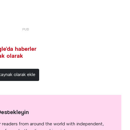
le'da haberler
nak olarak
kaynak olarak ekle
Destekleyin
r readers from around the world with independent,