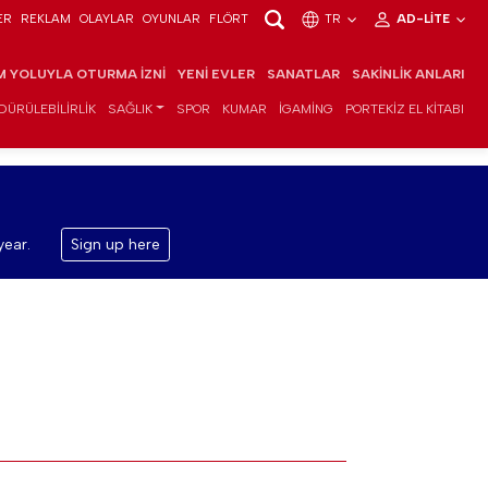
ER
REKLAM
OLAYLAR
OYUNLAR
FLÖRT
TR
AD-LITE
IM YOLUYLA OTURMA İZNI
YENI EVLER
SANATLAR
SAKINLIK ANLARI
DÜRÜLEBILIRLIK
SAĞLIK
SPOR
KUMAR
IGAMING
PORTEKIZ EL KITABI
year.
Sign up here