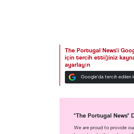
The Portugal News'i Goog
için tercih ettiğiniz kay
ayarlayın
Google'da tercih edilen 
"The Portugal News" 
We are proud to provide ou