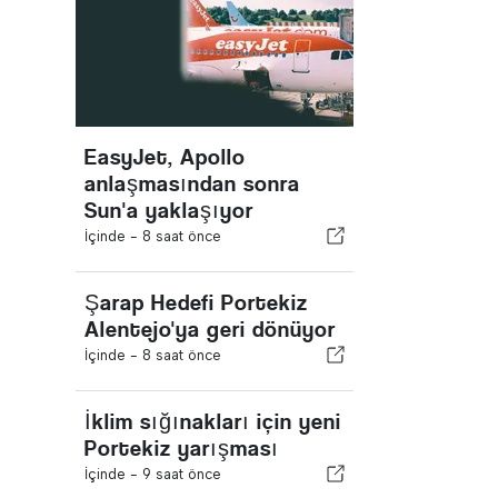
EasyJet, Apollo
anlaşmasından sonra
Sun'a yaklaşıyor
İçinde -
8 saat önce
Şarap Hedefi Portekiz
Alentejo'ya geri dönüyor
İçinde -
8 saat önce
İklim sığınakları için yeni
Portekiz yarışması
İçinde -
9 saat önce