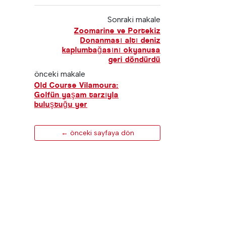
Sonraki makale
Zoomarine ve Portekiz
Donanması altı deniz
kaplumbağasını okyanusa
geri döndürdü
önceki makale
Old Course Vilamoura:
Golfün yaşam tarzıyla
buluştuğu yer
← önceki sayfaya dön