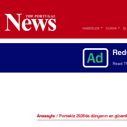
HABERLER
DÜNYA
İŞ
Red
Read Th
Anasayfa
Portekiz 2026'da dünyanın en güvenli 