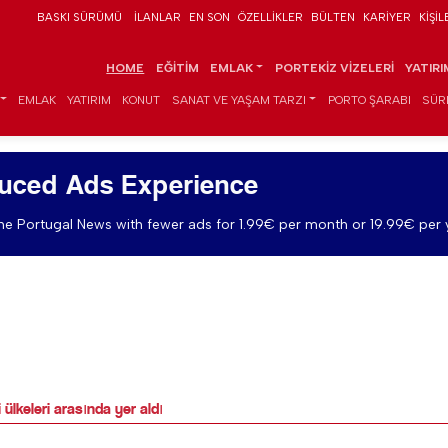
BASKI SÜRÜMÜ
İLANLAR
EN SON
ÖZELLIKLER
BÜLTEN
KARIYER
KIŞIL
HOME
EĞITIM
EMLAK
PORTEKIZ VIZELERI
YATIR
EMLAK
YATIRIM
KONUT
SANAT VE YAŞAM TARZI
PORTO ŞARABI
SÜR
uced Ads Experience
e Portugal News with fewer ads for 1.99€ per month or 19.99€ per 
ülkeleri arasında yer aldı