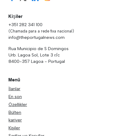
Kişiler
+351 282 341 100
(Chamada para a rede fixa nacional)
info@theportugalnews.com
Rua Municipio de S Domingos
Urb. Lagoa Sol, Lote 3 r/c
8400-357 Lagoa - Portugal
Menü
İlanlar
En son
Özellikler
Bülten
kariyer
Kişiler
Şartlar ve Koşullar