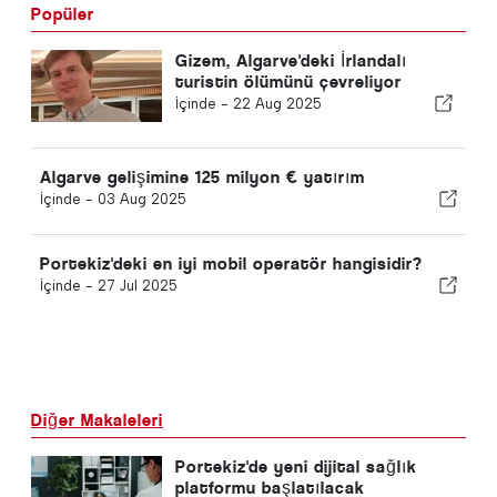
Popüler
Gizem, Algarve'deki İrlandalı
turistin ölümünü çevreliyor
İçinde -
22 Aug 2025
Algarve gelişimine 125 milyon € yatırım
İçinde -
03 Aug 2025
Portekiz'deki en iyi mobil operatör hangisidir?
İçinde -
27 Jul 2025
Diğer Makaleleri
Portekiz'de yeni dijital sağlık
platformu başlatılacak