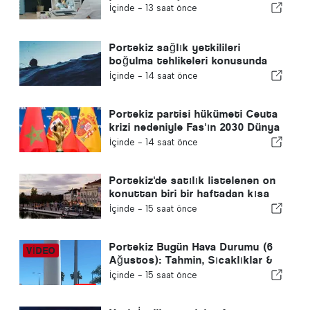
İçinde -
13 saat önce
Portekiz sağlık yetkilileri
boğulma tehlikeleri konusunda
uyardı
İçinde -
14 saat önce
Portekiz partisi hükümeti Ceuta
krizi nedeniyle Fas'ın 2030 Dünya
Kupası ev sahipliğini yeniden
İçinde -
14 saat önce
gözden geçirmeye çağırdı
Portekiz'de satılık listelenen on
konuttan biri bir haftadan kısa
bir sürede satılıyor
İçinde -
15 saat önce
Portekiz Bugün Hava Durumu (6
Ağustos): Tahmin, Sıcaklıklar &
Ne Beklenmeli
İçinde -
15 saat önce