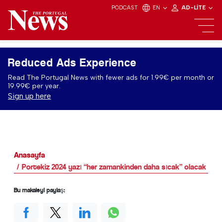
PODCAST
EN
AD-LITE
Reduced Ads Experience
Read The Portugal News with fewer ads for 1.99€ per month or
19.99€ per year.
Sign up here
Anasayfa
Portekiz 2024 yazı “her zamankinden daha sıcak” olacak
Bu makaleyi paylaş: