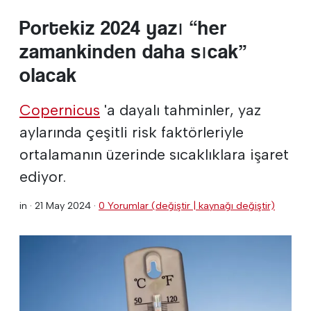
Portekiz 2024 yazı “her
zamankinden daha sıcak”
olacak
Copernicus
'a dayalı tahminler, yaz
aylarında çeşitli risk faktörleriyle
ortalamanın üzerinde sıcaklıklara işaret
ediyor.
in ·
21 May 2024
·
0 Yorumlar (değiştir | kaynağı değiştir)