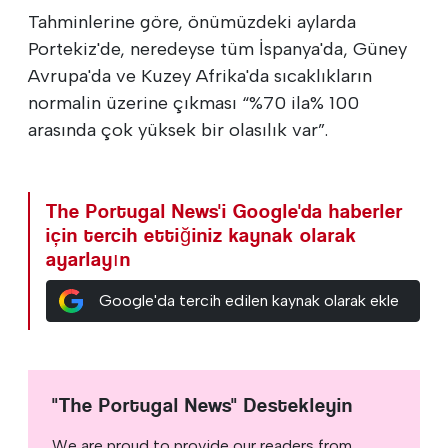
Tahminlerine göre, önümüzdeki aylarda
Portekiz'de, neredeyse tüm İspanya'da, Güney
Avrupa'da ve Kuzey Afrika'da sıcaklıkların
normalin üzerine çıkması “%70 ila% 100
arasında çok yüksek bir olasılık var”.
The Portugal News'i Google'da haberler
için tercih ettiğiniz kaynak olarak
ayarlayın
Google'da tercih edilen kaynak olarak ekle
"The Portugal News" Destekleyin
We are proud to provide our readers from