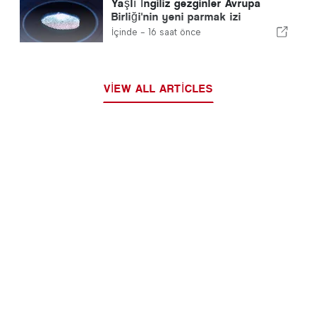
Yaşlı İngiliz gezginler Avrupa
Birliği'nin yeni parmak izi
kontrolleri ile mücadele ediyor
İçinde -
16 saat önce
VIEW ALL ARTICLES