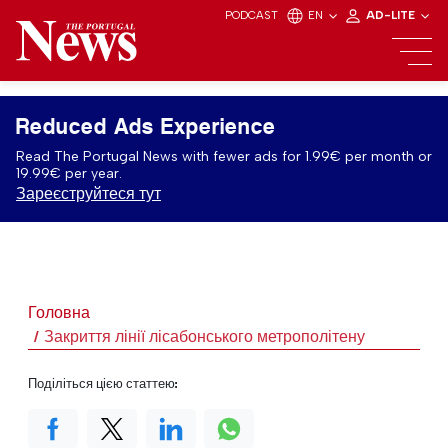
PODCAST
EN
AD-LITE
Reduced Ads Experience
Read The Portugal News with fewer ads for 1.99€ per month or
19.99€ per year.
Зареєструйтеся тут
Головна
Закриття лінії лісабонського метрополітену
Поділіться цією статтею: