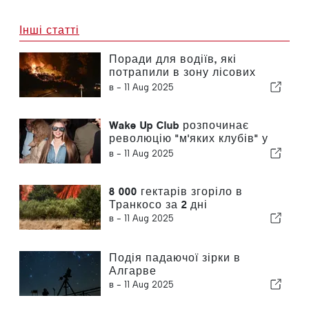
Інші статті
Поради для водіїв, які
потрапили в зону лісових
пожеж
в -
11 Aug 2025
Wake Up Club розпочинає
революцію "м'яких клубів" у
Лісабоні
в -
11 Aug 2025
8 000 гектарів згоріло в
Транкосо за 2 дні
в -
11 Aug 2025
Подія падаючої зірки в
Алгарве
в -
11 Aug 2025