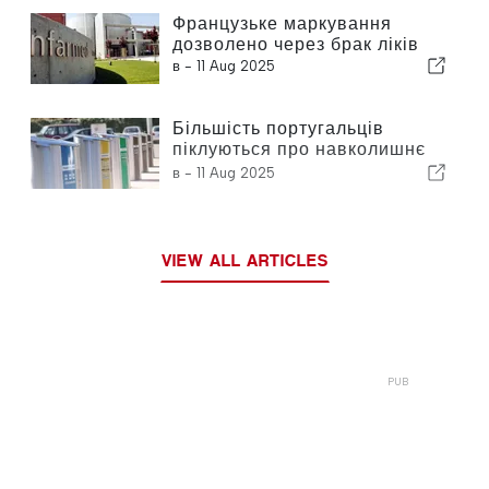
Французьке маркування
дозволено через брак ліків
в -
11 Aug 2025
Більшість португальців
піклуються про навколишнє
середовище
в -
11 Aug 2025
VIEW ALL ARTICLES