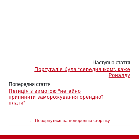
Наступна стаття
Португалія була "середнячком", каже
Роналду
Попередня стаття
Петиція з вимогою "негайно
припинити заморожування орендної
плати"
← Повернутися на попередню сторінку