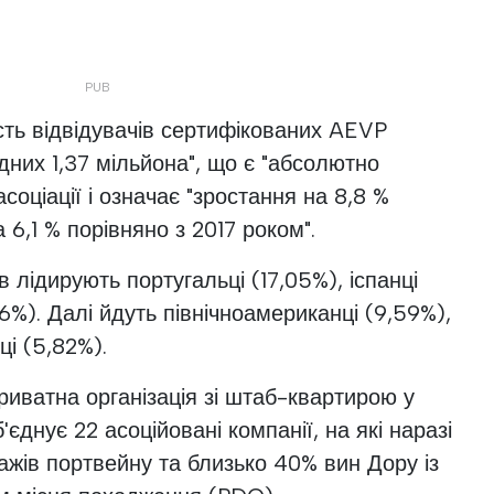
ість відвідувачів сертифікованих AEVP
дних 1,37 мільйона", що є "абсолютно
оціації і означає "зростання на 8,8 %
а 6,1 % порівняно з 2017 роком".
в лідирують португальці (17,05%), іспанці
6%). Далі йдуть північноамериканці (9,59%),
ці (5,82%).
иватна організація зі штаб-квартирою у
єднує 22 асоційовані компанії, на які наразі
жів портвейну та близько 40% вин Дору із