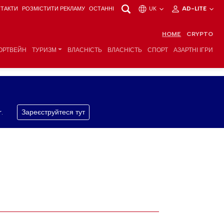
ТАКТИ
РОЗМІСТИТИ РЕКЛАМУ
ОСТАННІ
UK
AD-LITE
HOME
CRYPTO
ОРТВЕЙН
ТУРИЗМ
ВЛАСНІСТЬ
ВЛАСНІСТЬ
СПОРТ
АЗАРТНІ ІГРИ
.
Зареєструйтеся тут