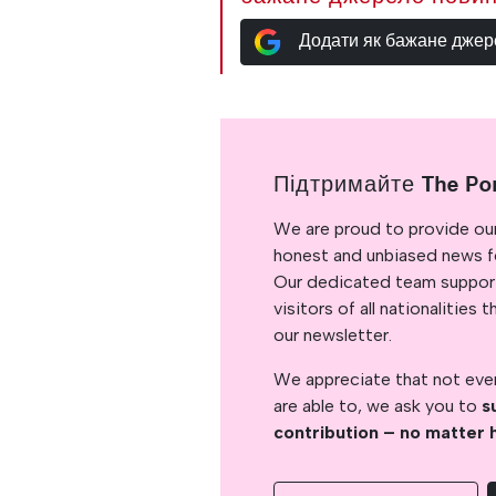
Додати як бажане джер
Підтримайте The Po
We are proud to provide ou
honest and unbiased news for
Our dedicated team support
visitors of all nationalitie
our newsletter.
We appreciate that not ever
are able to, we ask you to
s
contribution – no matter 