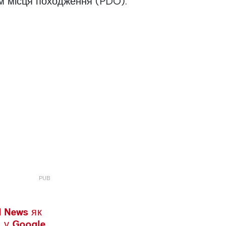
 місця походження (PDO).
l News як
 у Google