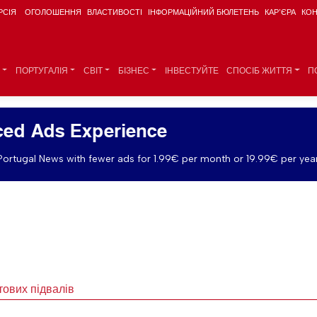
РСІЯ
ОГОЛОШЕННЯ
ВЛАСТИВОСТІ
ІНФОРМАЦІЙНИЙ БЮЛЕТЕНЬ
КАР'ЄРА
КОН
ПОРТУГАЛІЯ
СВІТ
БІЗНЕС
ІНВЕСТУЙТЕ
СПОСІБ ЖИТТЯ
П
ed Ads Experience
ortugal News with fewer ads for 1.99€ per month or 19.99€ per year
тових підвалів