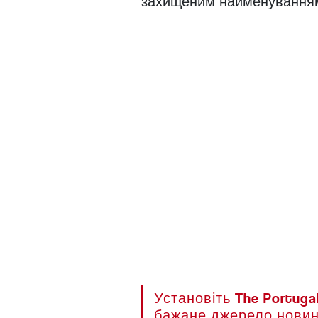
захищеним найменуванням
Установіть The Portuga
бажане джерело новин