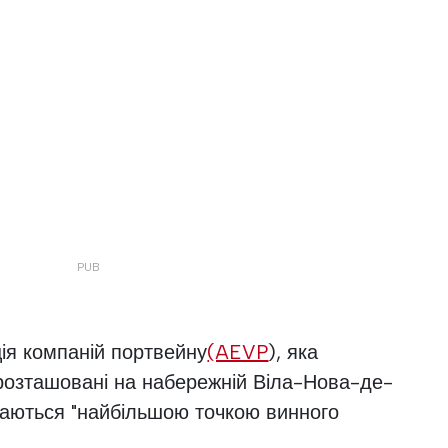
ія компаній портвейну
(AEVP
), яка
 розташовані на набережній Віла-Нова-де-
ажаються "найбільшою точкою винного