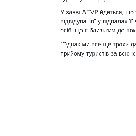
У заяві AEVP йдеться, що 
відвідувачів" у підвалах ї
осіб, що є близьким до пок
"Однак ми все ще трохи да
прийому туристів за всю іст