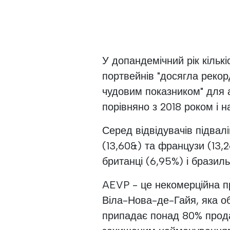
У допандемічний рік кільк
портвейнів "досягла рекор
чудовим показником" для ас
порівняно з 2018 роком і н
Серед відвідувачів підвалі
(13,60&) та французи (13,2
британці (6,95%) і бразиль
AEVP - це некомерційна пр
Віла-Нова-де-Гайя, яка об'
припадає понад 80% прода