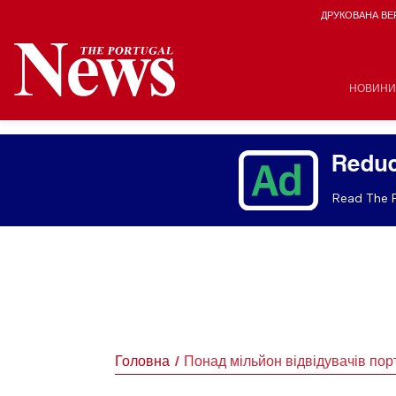
ДРУКОВАНА ВЕ
НОВИНИ
Reduc
Read The P
Головна
Понад мільйон відвідувачів пор