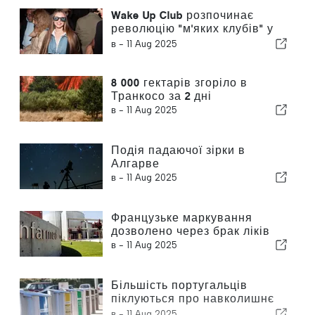
Wake Up Club розпочинає
революцію "м'яких клубів" у
Лісабоні
в -
11 Aug 2025
8 000 гектарів згоріло в
Транкосо за 2 дні
в -
11 Aug 2025
Подія падаючої зірки в
Алгарве
в -
11 Aug 2025
Французьке маркування
дозволено через брак ліків
в -
11 Aug 2025
Більшість португальців
піклуються про навколишнє
середовище
в -
11 Aug 2025