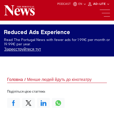
PODCAST
EN
AD-LITE
Reduced Ads Experience
Read The Portugal News with fewer ads for 1.99€ per month or
19.99€ per year.
Зареєструйтеся тут
Головна
Менше людей йдуть до кінотеатру
Поділіться цією статтею: