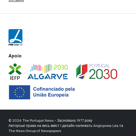
Apoio
© 2026 The Portugal News - Заснована 1977 року
Авторські права на весь вміст і дизайн належать Anglopress Lda та
The News Group of Newspapers