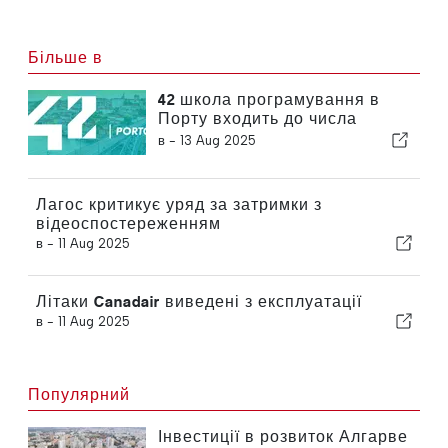
Більше в
42 школа програмування в
Порту входить до числа
найбільш інноваційних
в -
13 Aug 2025
університетів світу
Лагос критикує уряд за затримки з
відеоспостереженням
в -
11 Aug 2025
Літаки Canadair виведені з експлуатації
в -
11 Aug 2025
Популярний
Інвестиції в розвиток Алгарве