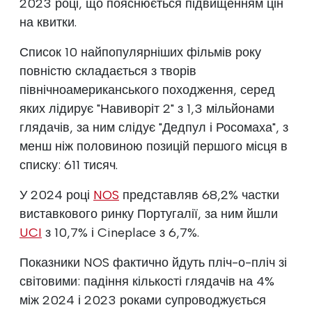
2023 році, що пояснюється підвищенням цін
на квитки.
Список 10 найпопулярніших фільмів року
повністю складається з творів
північноамериканського походження, серед
яких лідирує "Навиворіт 2" з 1,3 мільйонами
глядачів, за ним слідує "Дедпул і Росомаха", з
менш ніж половиною позицій першого місця в
списку: 611 тисяч.
У 2024 році
NOS
представляв 68,2% частки
виставкового ринку Португалії, за ним йшли
UCI
з 10,7% і Cineplace з 6,7%.
Показники NOS фактично йдуть пліч-о-пліч зі
світовими: падіння кількості глядачів на 4%
між 2024 і 2023 роками супроводжується