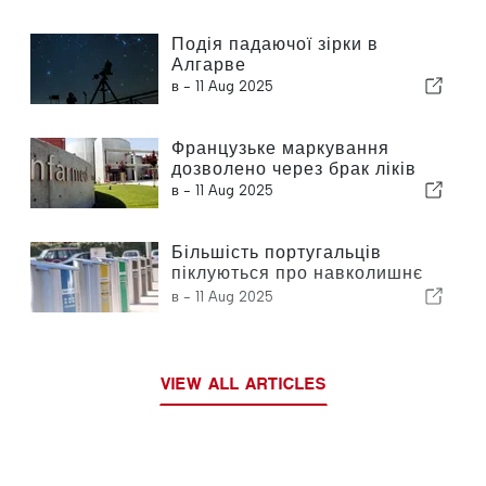
Подія падаючої зірки в
Алгарве
в -
11 Aug 2025
Французьке маркування
дозволено через брак ліків
в -
11 Aug 2025
Більшість португальців
піклуються про навколишнє
середовище
в -
11 Aug 2025
VIEW ALL ARTICLES