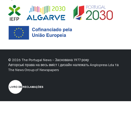
© 2026 The Portugal News - Заснована 1977 року
Авторські права на весь вміст і дизайн належать Anglopress Lda та
The News Group of Newspapers