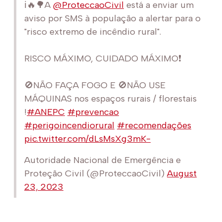
ℹ️🔥🌳A
@ProteccaoCivil
está a enviar um
aviso por SMS à população a alertar para o
"risco extremo de incêndio rural".
RISCO MÁXIMO, CUIDADO MÁXIMO❗️
🚫NÃO FAÇA FOGO E 🚫NÃO USE
MÁQUINAS nos espaços rurais / florestais
!
#ANEPC
#prevencao
#perigoincendiorural
#recomendações
pic.twitter.com/dLsMsXg3mK-
Autoridade Nacional de Emergência e
Proteção Civil (@ProteccaoCivil)
August
23, 2023