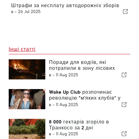
Штрафи за несплату автодорожніх зборів
в -
26 Jul 2025
Інші статті
Поради для водіїв, які
потрапили в зону лісових
пожеж
в -
11 Aug 2025
Wake Up Club розпочинає
революцію "м'яких клубів" у
Лісабоні
в -
11 Aug 2025
8 000 гектарів згоріло в
Транкосо за 2 дні
в -
11 Aug 2025