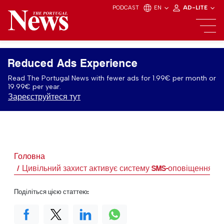
PODCAST
EN
AD-LITE
Reduced Ads Experience
Read The Portugal News with fewer ads for 1.99€ per month or
19.99€ per year.
Зареєструйтеся тут
Головна
Цивільний захист активує систему SMS-оповіщення
Поділіться цією статтею: