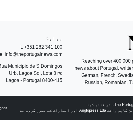
روابط
t. +351 282 341 100
e. info@theportugalnews.com
Reaching over 400,000 
Rua Municipio de S Domingos
news about Portugal, written
Urb. Lagoa Sol, Lote 3 r/c
German, French, Swedish
8400-415 Lagoa - Portugal
Russian, Romanian, Tu
A اور اخبارات کے نیوز گروپ ہے