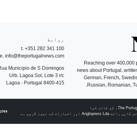
روابط
t. +351 282 341 100
e. info@theportugalnews.com
Reaching over 400,000 
Rua Municipio de S Domingos
news about Portugal, written
Urb. Lagoa Sol, Lote 3 r/c
German, French, Swedish
8400-415 Lagoa - Portugal
Russian, Romanian, Tu
A اور اخبارات کے نیوز گروپ ہے