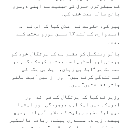
کے سیکرٹری جنرل کی حیثیت سے اپنی دوسری
پانچ سالہ مدت ختم کی۔
پیر کو، حکومت نے اعلان کیا کہ اس نے اس
امیدواری کے لئے 1.7 ملین یورو مختص کیے
ہیں۔
پالو رینگیل کو یقین ہے کہ پرتگال خود کو
جرمنی اور آسٹریا سے ممتاز کرسکے گا، دو
ممالک جو “ایک ہی زبان، ایک ہی جگہ کی
نمائندگی کرتے ہیں” اور ان میں “بہت ملتی
جلتی ثقافتیں” ہیں۔
وزیر نے کہا کہ پرتگال کے فوائد اور
امریکہ میں ایک اہم موجودگی اور ایشیا
میں ایک عظیم روایت کے علاوہ “زیادہ بحری
پیشے، زیادہ سمندری پیشے، زیادہ عالمگیر
پیشے” کے علاوہ، اس کے علاوہ “بہت متعلقہ