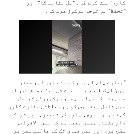
کاری” پیش کرے گا، “پل بنائے گا” اور
“تحفظ” پر توجہ مرکوز کرے گا۔
“ہمارے پاس اس مہم کے لئے تین اہم موٹو
ہیں: ایک طرف، تنازعات کی روک تھام اور ان
سے بچنے کا خیال۔ پھر، سیکیورٹی کونسل
میں شامل ہونا جس کو ہم حفاظتی سفارت کاری
کہتے ہیں۔ دوم، پلوں کی تعمیر، اور شراکت
دار بننا۔ ہمیں یقین ہے کہ بین الاقوامی
سطح پر، اور میں یہاں تک کہ عالمی سطح پر