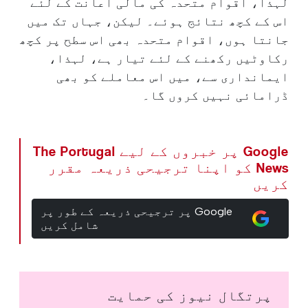
لہذا، اقوام متحدہ کی مالی اعانت کے لئے
اس کے کچھ نتائج ہوئے۔ لیکن، جہاں تک میں
جانتا ہوں، اقوام متحدہ بھی اس سطح پر کچھ
رکاوٹیں رکھنے کے لئے تیار ہے، لہذا،
ایمانداری سے، میں اس معاملے کو بھی
ڈرامائی نہیں کروں گا۔
Google پر خبروں کے لیے The Portugal
News کو اپنا ترجیحی ذریعہ مقرر
کریں
Google پر ترجیحی ذریعہ کے طور پر
شامل کریں
پرتگال نیوز کی حمایت