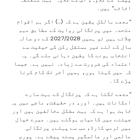
اثاثے” ہیں۔
“مجھے بالکل یقین ہے کہ (...) اگر ہم اقوام
متحدہ میں پرتگالی روایت کے مطابق مہم
چلاتے ہیں تو ہمیں 2027/2028 کے دو سالہ
سال کے لئے غیر مستقل رکن کی حیثیت سے
انتخاب ہونے کا یقین دہانی ملے گی۔ یہ
اعتماد کی ضرورت سے زیادہ نہیں ہے۔ جیسا
کہ میں کہتا ہوں، ہمیں آخر تک کام کرنا
پڑے گا۔
“مجھے لگتا ہے کہ پرتگال کے بہت سارے
امکانات ہیں۔ اور، در حقیقت، ماضی میں یہ
ثابت ہوا ہے کہ بہت مشکل مخالفین ہیں اور
جیتنے میں کامیاب ہوگئے ہیں۔ میرے خیال
میں ٹرمپ کارڈ، سب سے پہلے، پرتگالی
عالمی اور عالمگیر پسند پیشے ہے۔ پوری