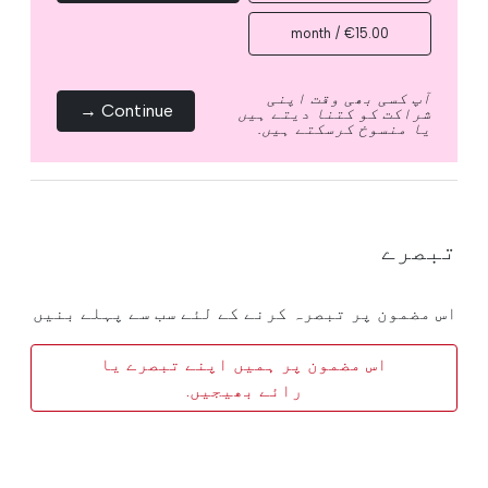
€15.00 / month
آپ کسی بھی وقت اپنی
Continue →
شراکت کو کتنا دیتے ہیں
یا منسوخ کرسکتے ہیں.
تبصرے
اس مضمون پر تبصرہ کرنے کے لئے سب سے پہلے بنیں
اس مضمون پر ہمیں اپنے تبصرے یا
رائے بھیجیں.