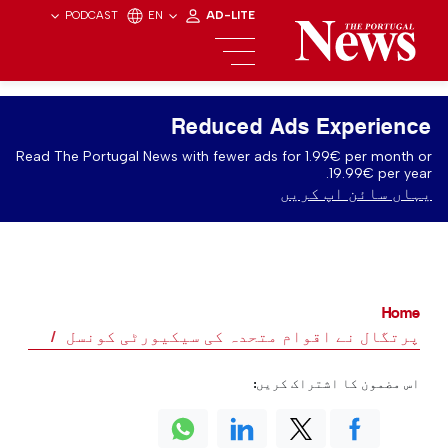
PODCAST
EN
AD-LITE
Reduced Ads Experience
Read The Portugal News with fewer ads for 1.99€ per month or
19.99€ per year.
یہاں سائن اپ کریں
Home
پرتگال نے اقوام متحدہ کی سیکیورٹی کونسل
اس مضمون کا اشتراک کریں: