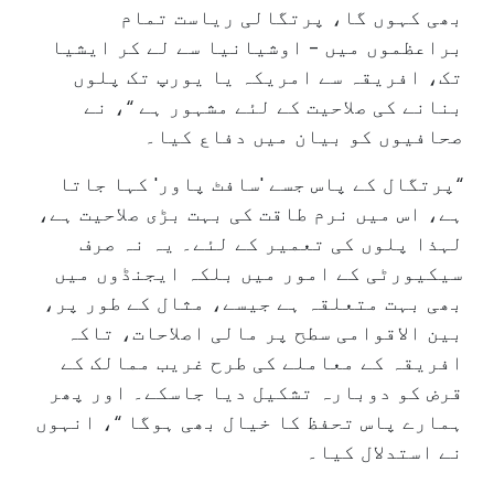
بھی کہوں گا، پرتگالی ریاست تمام
براعظموں میں - اوشیانیا سے لے کر ایشیا
تک، افریقہ سے امریکہ یا یورپ تک پلوں
بنانے کی صلاحیت کے لئے مشہور ہے “، نے
صحافیوں کو بیان میں دفاع کیا۔
“پرتگال کے پاس جسے 'سافٹ پاور' کہا جاتا
ہے، اس میں نرم طاقت کی بہت بڑی صلاحیت ہے،
لہذا پلوں کی تعمیر کے لئے۔ یہ نہ صرف
سیکیورٹی کے امور میں بلکہ ایجنڈوں میں
بھی بہت متعلقہ ہے جیسے، مثال کے طور پر،
بین الاقوامی سطح پر مالی اصلاحات، تاکہ
افریقہ کے معاملے کی طرح غریب ممالک کے
قرض کو دوبارہ تشکیل دیا جاسکے۔ اور پھر
ہمارے پاس تحفظ کا خیال بھی ہوگا “، انہوں
نے استدلال کیا۔