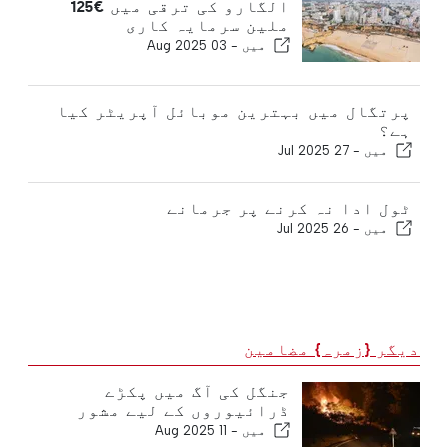
الگارو کی ترقی میں €125
ملین سرمایہ کاری
میں -
03 Aug 2025
پرتگال میں بہترین موبائل آپریٹر کیا
ہے؟
میں -
27 Jul 2025
ٹول ادا نہ کرنے پر جرمانے
میں -
26 Jul 2025
دیگر {زمرہ} مضامین
جنگل کی آگ میں پکڑے
ڈرائیوروں کے لیے مشور
میں -
11 Aug 2025