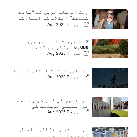
ویک اپ کلب لزبن کے “سافٹ
کلبنگ” انقلاب کو اسپارکس
کرتا ہے
میں -
11 Aug 2025
2 دن میں ٹرانکوسو میں
8،000 ہیکٹر جل گئے
میں -
11 Aug 2025
الگارو شوٹنگ اسٹار ایونٹ
میں -
11 Aug 2025
دوائیوں کی کمی کی وجہ سے
فرانسیسی لیبلنگ کی
میں -
11 Aug 2025
زیادہ تر پرتگالی ماحول
کی پرواہ کرتے ہیں