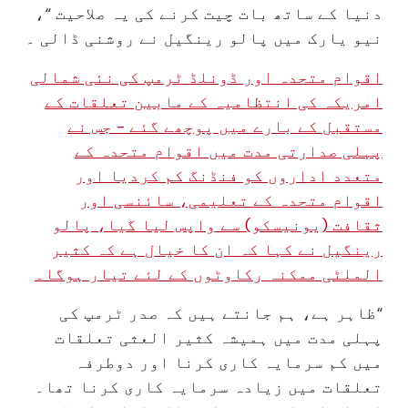
دنیا کے ساتھ بات چیت کرنے کی یہ صلاحیت “،
نیو یارک میں پالو رینگیل نے روشنی ڈالی ۔
اقوام متحدہ اور ڈونلڈ ٹرمپ کی نئی شمالی
امریکہ کی انتظامیہ کے مابین تعلقات کے
مستقبل کے بارے میں پوچھے گئے - جس نے
پہلی صدارتی مدت میں اقوام متحدہ کے
متعدد اداروں کو فنڈنگ کم کردیا اور
اقوام متحدہ کے تعلیمی، سائنسی اور
ثقافت (یونیسکو) سے واپس لیا گیا، پالو
رینگیل نے کہا کہ ان کا خیال ہے کہ کثیر
الملٹی ممکنہ رکاوٹوں کے لئے تیار ہوگا۔
“ظاہر ہے، ہم جانتے ہیں کہ صدر ٹرمپ کی
پہلی مدت میں ہمیشہ کثیر العثی تعلقات
میں کم سرمایہ کاری کرنا اور دوطرفہ
تعلقات میں زیادہ سرمایہ کاری کرنا تھا۔