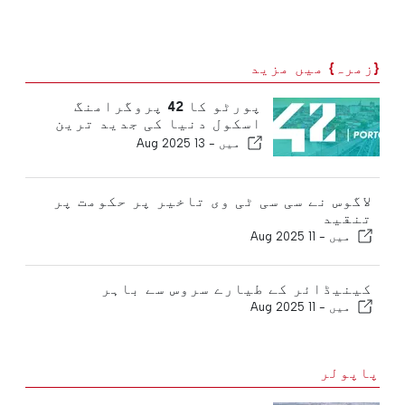
{زمرہ} میں مزید
پورٹو کا 42 پروگرامنگ
اسکول دنیا کی جدید ترین
یونیورسٹیوں میں شامل ہے
میں -
13 Aug 2025
لاگوس نے سی سی ٹی وی تاخیر پر حکومت پر
تنقید
میں -
11 Aug 2025
کینیڈائر کے طیارے سروس سے باہر
میں -
11 Aug 2025
پاپولر