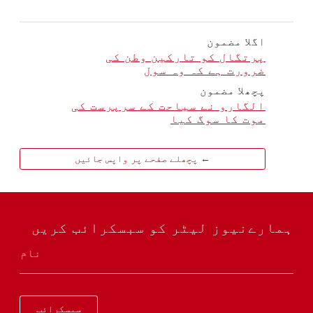
اگلا مضمون
پرتگال کو تارکین وطن کی
ضرورت ہے کہ وہ سول
پچھلا مضمون
الگارو نے سیاحت کے سرپرست کی
موت کا سوگ کیا
← پچھلے صفحے پر واپس جائیں
ہمارےنیوز لیٹر کو سبسکرائب کریں
نام
سبسکرائب