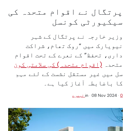
پرتگال نے اقوام متحدہ کی
سیکیورٹی کونسل
وزیر خارجہ نے پرتگال کے شہر
نیویارک میں “روک تھام، شراکت
داری، تحفظ” کے نعرے کے تحت اقوام
متحدہ
(اقوام متحدہ) کی سلامتی کون
سل میں غیر مستقل نشست کے لئے مہم
کا باضابطہ آغاز کیا ہے۔
0 تبصرے
·
08 Nov 2024
in ·