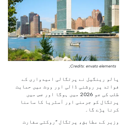
Credits: envato elements;
پالو رینگیل نے پرتگالی امیدواری کے
فوائد پر روشنی ڈالی اور ووٹ میں حمایت
طلب کی جو 2026 میں ہوگا اور جس میں
پرتگال کو جرمنی اور آسٹریا کا سامنا
کرنا پڑے گا۔
وزیر کے مطابق، پرتگال “روکتی سفارت