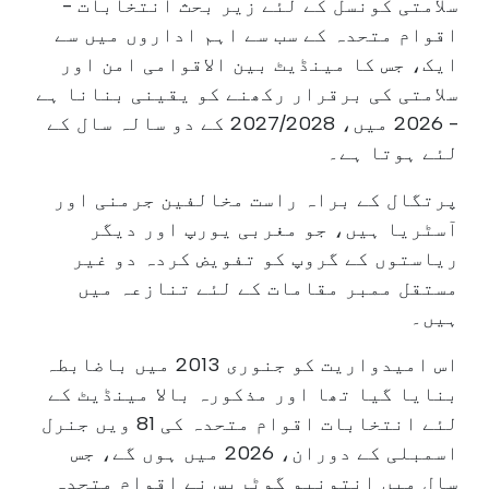
سلامتی کونسل کے لئے زیر بحث انتخابات -
اقوام متحدہ کے سب سے اہم اداروں میں سے
ایک، جس کا مینڈیٹ بین الاقوامی امن اور
سلامتی کی برقرار رکھنے کو یقینی بنانا ہے
- 2026 میں، 2027/2028 کے دو سالہ سال کے
لئے ہوتا ہے۔
پرتگال کے براہ راست مخالفین جرمنی اور
آسٹریا ہیں، جو مغربی یورپ اور دیگر
ریاستوں کے گروپ کو تفویض کردہ دو غیر
مستقل ممبر مقامات کے لئے تنازعہ میں
ہیں۔
اس امیدواریت کو جنوری 2013 میں باضابطہ
بنایا گیا تھا اور مذکورہ بالا مینڈیٹ کے
لئے انتخابات اقوام متحدہ کی 81 ویں جنرل
اسمبلی کے دوران، 2026 میں ہوں گے، جس
سال میں انتونیو گوٹریس نے اقوام متحدہ