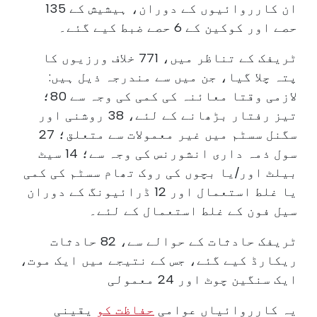
ان کارروائیوں کے دوران، ہیشیش کے 135
حصے اور کوکین کے 6 حصے ضبط کیے گئے۔
ٹریفک کے تناظر میں، 771 خلاف ورزیوں کا
پتہ چلا گیا، جن میں سے مندرجہ ذیل ہیں:
لازمی وقتا معائنہ کی کمی کی وجہ سے 80؛
تیز رفتار بڑھانے کے لئے، 38 روشنی اور
سگنل سسٹم میں غیر معمولات سے متعلق؛ 27
سول ذمہ داری انشورنس کی وجہ سے؛ 14 سیٹ
بیلٹ اور/یا بچوں کی روک تھام سسٹم کی کمی
یا غلط استعمال اور 12 ڈرائیونگ کے دوران
سیل فون کے غلط استعمال کے لئے۔
ٹریفک حادثات کے حوالے سے، 82 حادثات
ریکارڈ کیے گئے، جس کے نتیجے میں ایک موت،
ایک سنگین چوٹ اور 24 معمولی
یہ کارروائیاں عوامی
حفاظت کو
یقینی