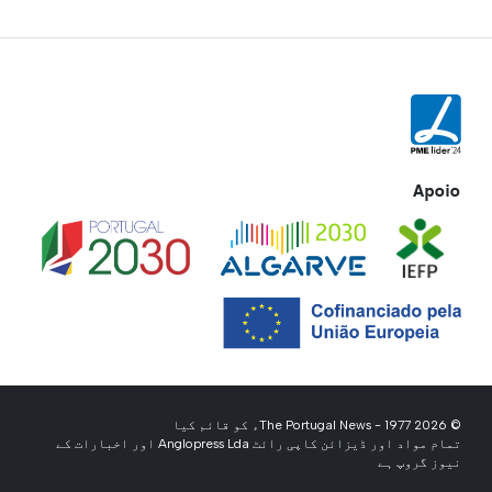
Apoio
© 2026 The Portugal News - 1977ء کو قائم کیا
تمام مواد اور ڈیزائن کاپی رائٹ Anglopress Lda اور اخبارات کے
نیوز گروپ ہے