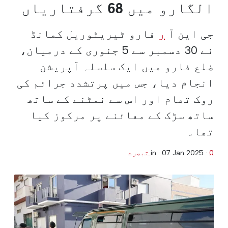
الگارو میں 68 گرفتاریاں
جی این آ
ر
فارو ٹیریٹوریل کمانڈ
نے 30 دسمبر سے 5 جنوری کے درمیان،
ضلع فارو میں ایک سلسلہ آپریشن
انجام دیا، جس میں پرتشدد جرائم کی
روک تھام اور اس سے نمٹنے کے ساتھ
ساتھ سڑک کے معائنے پر مرکوز کیا
تھا۔
0 تبصرے
·
07 Jan 2025
in ·