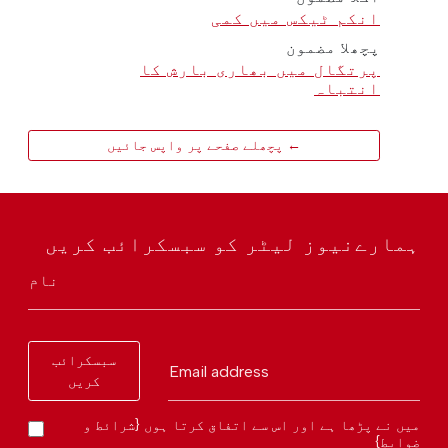
انکم ٹیکس میں کمی
پچھلا مضمون
پرتگال میں بھاری بارش کا
انتباہ
← پچھلے صفحے پر واپس جائیں
ہمارےنیوز لیٹر کو سبسکرائب کریں
نام
سبسکرائب
Email address
کریں
میں نے پڑھا ہے اور اس سے اتفاق کرتا ہوں {شرائط و
ضوابط}