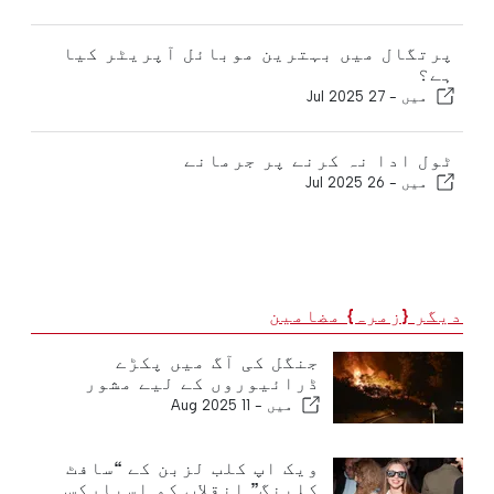
پرتگال میں بہترین موبائل آپریٹر کیا
ہے؟
میں -
27 Jul 2025
ٹول ادا نہ کرنے پر جرمانے
میں -
26 Jul 2025
دیگر {زمرہ} مضامین
جنگل کی آگ میں پکڑے
ڈرائیوروں کے لیے مشور
میں -
11 Aug 2025
ویک اپ کلب لزبن کے “سافٹ
کلبنگ” انقلاب کو اسپارکس