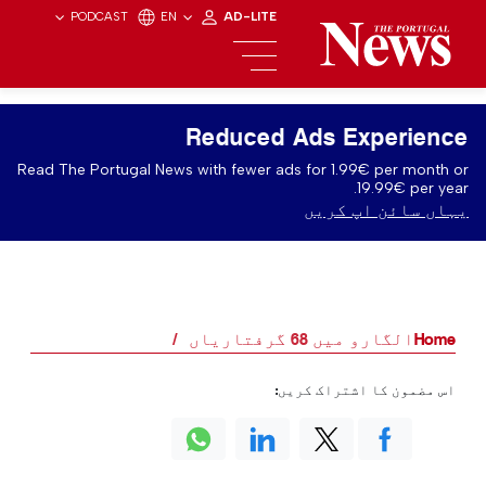
PODCAST
EN
AD-LITE
Reduced Ads Experience
Read The Portugal News with fewer ads for 1.99€ per month or
19.99€ per year.
یہاں سائن اپ کریں
Home
الگارو میں 68 گرفتاریاں
اس مضمون کا اشتراک کریں: