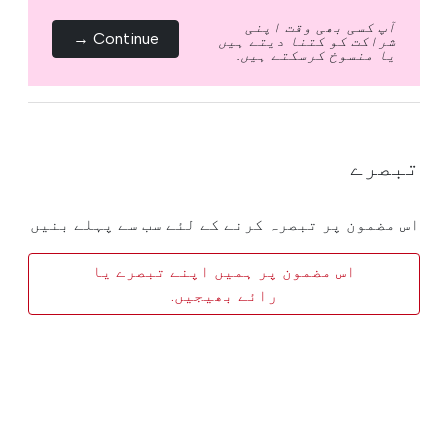
آپ کسی بھی وقت اپنی
Continue →
شراکت کو کتنا دیتے ہیں
یا منسوخ کرسکتے ہیں.
تبصرے
اس مضمون پر تبصرہ کرنے کے لئے سب سے پہلے بنیں
اس مضمون پر ہمیں اپنے تبصرے یا
رائے بھیجیں.