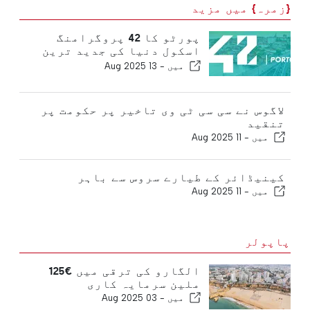
{زمرہ} میں مزید
پورٹو کا 42 پروگرامنگ
اسکول دنیا کی جدید ترین
یونیورسٹیوں میں شامل ہے
میں -
13 Aug 2025
لاگوس نے سی سی ٹی وی تاخیر پر حکومت پر
تنقید
میں -
11 Aug 2025
کینیڈائر کے طیارے سروس سے باہر
میں -
11 Aug 2025
پاپولر
الگارو کی ترقی میں €125
ملین سرمایہ کاری
میں -
03 Aug 2025