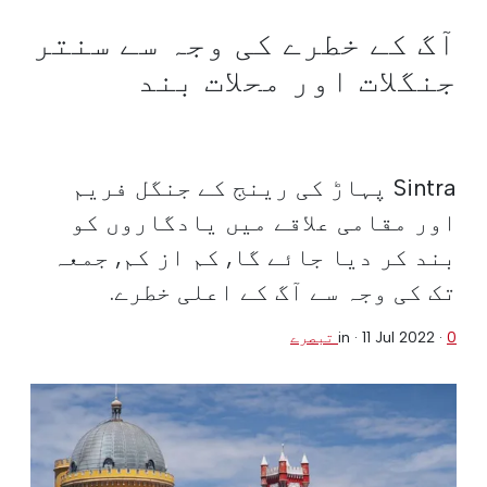
آگ کے خطرے کی وجہ سے سنتر
جنگلات اور محلات بند
Sintra پہاڑ کی رینج کے جنگل فریم
اور مقامی علاقے میں یادگاروں کو
بند کر دیا جائے گا, کم از کم, جمعہ
تک کی وجہ سے آگ کے اعلی خطرے.
0 تبصرے
·
11 Jul 2022
in ·