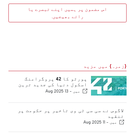
اس مضمون پر ہمیں اپنے تبصرے یا
رائے بھیجیں.
{زمرہ} میں مزید
پورٹو کا 42 پروگرامنگ
اسکول دنیا کی جدید ترین
یونیورسٹیوں میں شامل ہے
میں -
13 Aug 2025
لاگوس نے سی سی ٹی وی تاخیر پر حکومت پر
تنقید
میں -
11 Aug 2025