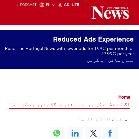
PODCAST
EN
AD-LITE
Reduced Ads Experience
Read The Portugal News with fewer ads for 1.99€ per month or
19.99€ per year.
یہاں سائن اپ کریں
Home
آگ کے خطرے کی وجہ سے سنتر جنگلات اور محلات بند
اس مضمون کا اشتراک کریں: