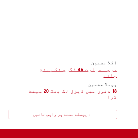
اگلا مضمون
درجہ حرارت 45 ڈگری تک پہنچ
جائے
پچھلا مضمون
18 دنوں میں ڈیزل لگ بھگ 20 سینٹ
گرا
← پچھلے صفحے پر واپس جائیں