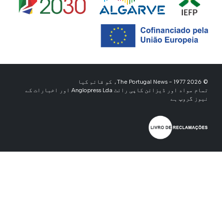
© 2026 The Portugal News - 1977ء کو قائم کیا
تمام مواد اور ڈیزائن کاپی رائٹ Anglopress Lda اور اخبارات کے
نیوز گروپ ہے