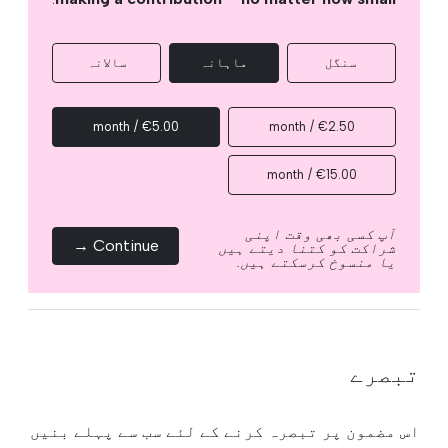
سنگل
ماہانہ
سالانہ
€5.00 / month
€2.50 / month
€15.00 / month
آپ کسی بھی وقت اپنی
Continue →
شراکت کو کتنا دیتے ہیں
یا منسوخ کرسکتے ہیں.
تبصرے
اس مضمون پر تبصرہ کرنے کے لئے سب سے پہلے بنیں