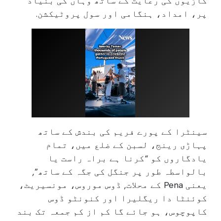
گاڑیوں کی رعایت کے ساتھ وہاں کی بنیاد
پر، امداد، ہنگامی اور سول پروٹیکشن.
سینٹرا کے پورے فریم کی بندش کے ساتھ
پہاڑی رینج، لسبن کے ضلع میں، تمام
یادگاروں کو “کرنا ہے براہ راست یا
بالواسطہ طور پر جنگل کی جگہ کے ساتھ”,
یعنی Pena کے محلات, ڈوس موروس، مونسیریٹ،
کوئنٹا دا ریگلیرا اور کنونٹو ڈوس
کاپوچوس، ہو جائے گا کم از کم جمعہ تک بند