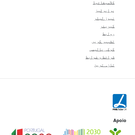
کلاسیفائیڈ
پراپرٹیز
نیوز لیٹر
کیریئر
روابط
تشہیر کریں
کوکی پالیسی
شرائط و ضوابط
تازہ ترین
Apoio