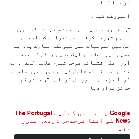
کر دیا گیا۔
انہوںنے کہا،
“ہم فوری طور پر اس لمحے سے بہت آگاہ ہیں
کہ ہم تجربہ کرنا۔. سینٹرا ایک بلدیہ ہے
جس میں خصوصیات ہیں کیونکہ ہمارے پاس ہے
وسیع دیہی علاقے، ایک وسیع جنگل کے علاقے
اور ایک انتہائی توجہ شہری علاقہ. لہذا، ہم
نے ان مسائل کو شامل کیا ہے جو ہمیں سامنا
کرنا پڑتا ہے اور حل کرنا ہے”، میئر کو
جائز قرار دیا.
Google پر خبروں کے لیے The Portugal
News کو اپنا ترجیحی ذریعہ مقرر
کریں