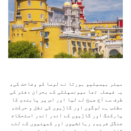
میئر بیسیلیو ہورٹا نے لوسا کو وضاحت کی،
یہ فیصلہ تھا میونسپلٹی کے بحران دفتر کی
طرف سے آج صبح لے لیا اور اس پر پابندی کا
مطلب ہے لوگوں اور گاڑیوں کی نقل و حرکت،
پارکنگ اور گاڑیوں کے اندر اندر استحکام
جنگل فریم، رہائشیوں اور کمپنیوں کے لئے