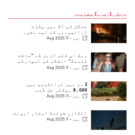
دیگر {زمرہ} مضامین
جنگل کی آگ میں پکڑے
ڈرائیوروں کے لیے مشور
میں -
11 Aug 2025
ویک اپ کلب لزبن کے “سافٹ
کلبنگ” انقلاب کو اسپارکس
کرتا ہے
میں -
11 Aug 2025
2 دن میں ٹرانکوسو میں
8،000 ہیکٹر جل گئے
میں -
11 Aug 2025
الگارو شوٹنگ اسٹار ایونٹ
میں -
11 Aug 2025