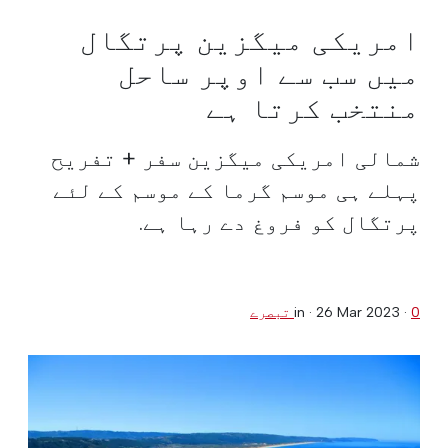
امریکی میگزین پرتگال
میں سب سے اوپر ساحل
منتخب کرتا ہے
شمالی امریکی میگزین سفر + تفریح
پہلے ہی موسم گرما کے موسم کے لئے
پرتگال کو فروغ دے رہا ہے.
0 تبصرے
·
26 Mar 2023
in ·