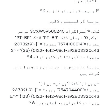
انتخاب کیا.
1º پرییا ڈو نورٹ، نازرے 2.º
پرییا ڈو کیمیلو، لاگوس
کلاس ="پیراگراف SCXW59500245 بی سی
ایکس 0" ایملی:لانگ="PT-BR” لانگ="PT-BR”
پیریڈ="1574100014" پیریڈ = "{23732f91-
0f22-4ef2-98cf-a92803320c43} {35}" >3.º
پرییا دا کوینٹا ڈو لاگو، لولے 4.º
پرییا دا زمبجیرا دو مار، زمبجیرا مار
کرتے ہیں
ٹی بی آر” لانگ="پی ٹی- بی آر”
پیریڈ="754794400" پیریڈ = "{23732f 91-
0f22-4ef2-98cf-a92803320c43} {123} ">5.º
پریا دو کاویلیرو، اوڈیمیرا 6.º