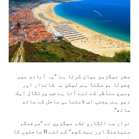
سفر میگزین بیان کرتا ہے: “یہ آبادی میں
چھوٹا ہو سکتا ہے, لیکن یہ شاندار اور
وسیع مناظر کے لئے آتا ہے جب پرتگال ایک
دیو ہے, یعنی اس لامتناہی ساحل کے ساتھ
ساتھ”.
نزار سے الگارو تک، میگزین نے “سرفنگ،
سنبتھنگ اور بہت کچھ” کے لئے 11 ساحلوں کا