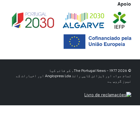
Apoio
© 2026 The Portugal News - 1977ء کو قائم کیا
تمام مواد اور ڈیزائن کاپی رائٹ Anglopress Lda اور اخبارات کے
نیوز گروپ ہے