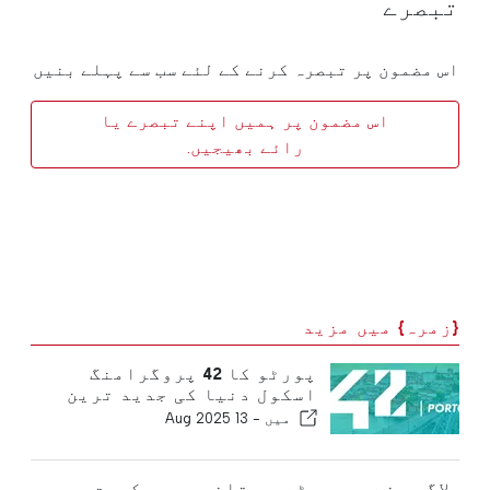
تبصرے
اس مضمون پر تبصرہ کرنے کے لئے سب سے پہلے بنیں
اس مضمون پر ہمیں اپنے تبصرے یا
رائے بھیجیں.
{زمرہ} میں مزید
پورٹو کا 42 پروگرامنگ
اسکول دنیا کی جدید ترین
یونیورسٹیوں میں شامل ہے
میں -
13 Aug 2025
لاگوس نے سی سی ٹی وی تاخیر پر حکومت پر