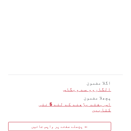
اگلا مضمون
الگاروو سے ویگاس
پچھلا مضمون
اس ہفتے پڑھنے کے لئے 5 نئی
کتابیں
← پچھلے صفحے پر واپس جائیں