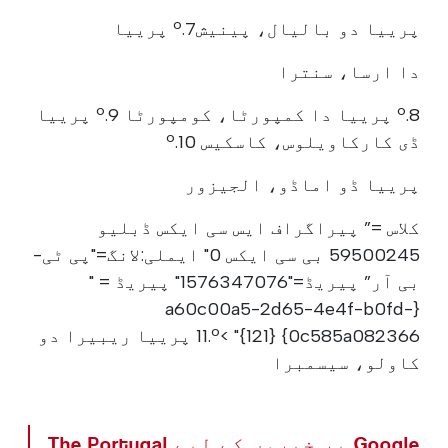
پرییا دو بالیال، پینیش7.º پرییا
دا ارسا، سنترا
8.º پرییا دا کمپورٹا، کومپورٹا 9.º پرییا
ڈی کارکاویلوس، کاسکیس 10.º
پرییا ڈو اماڈو، الجیزور
کلاس =” پیراگراف ایس سی ایکس ڈبلیو
59500245 بی سی ایکس 0" ایملی:لانگ="پی ٹی-
بی آر” پیریڈ="1576347076" پیریڈ = "
{a60c00a5-2d65-4e4f-b0fd-
0c585a082366} {121}" >11.º پرییا ریبیرا دو
کاولو، سیسمبرا
Google پر خبروں کے لیے The Portugal