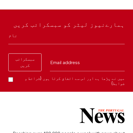
ہمارےنیوز لیٹر کو سبسکرائب کریں
نام
سبسکرائب
Email address
کریں
میں نے پڑھا ہے اور اس سے اتفاق کرتا ہوں {شرائط و
ضوابط}