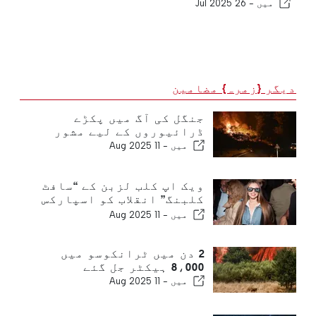
میں -
26 Jul 2025
دیگر {زمرہ} مضامین
جنگل کی آگ میں پکڑے
ڈرائیوروں کے لیے مشور
میں -
11 Aug 2025
ویک اپ کلب لزبن کے “سافٹ
کلبنگ” انقلاب کو اسپارکس
کرتا ہے
میں -
11 Aug 2025
2 دن میں ٹرانکوسو میں
8،000 ہیکٹر جل گئے
میں -
11 Aug 2025