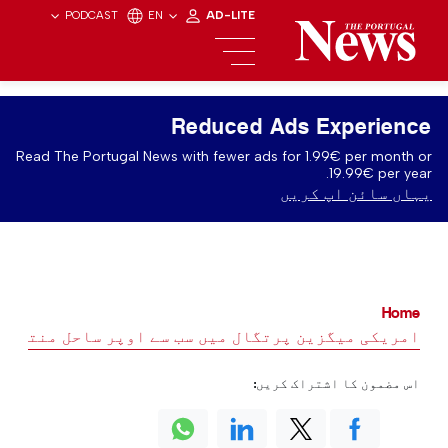
PODCAST
EN
AD-LITE
Reduced Ads Experience
Read The Portugal News with fewer ads for 1.99€ per month or
19.99€ per year.
یہاں سائن اپ کریں
Home
امریکی میگزین پرتگال میں سب سے اوپر ساحل منتخب ک
اس مضمون کا اشتراک کریں: