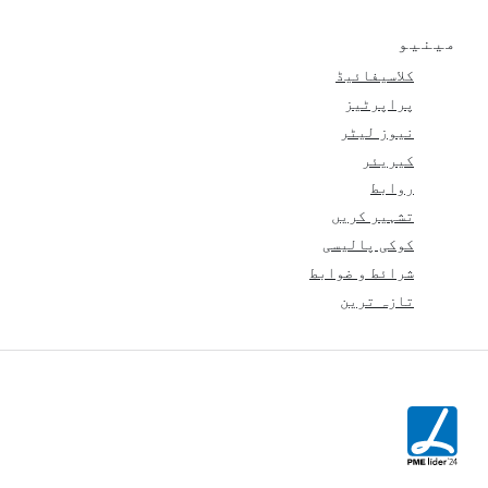
مینیو
کلاسیفائیڈ
پراپرٹیز
نیوز لیٹر
کیریئر
روابط
تشہیر کریں
کوکی پالیسی
شرائط و ضوابط
تازہ ترین