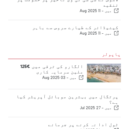
تنقید
میں -
11 Aug 2025
کینیڈائر کے طیارے سروس سے باہر
میں -
11 Aug 2025
پاپولر
الگارو کی ترقی میں €125
ملین سرمایہ کاری
میں -
03 Aug 2025
پرتگال میں بہترین موبائل آپریٹر کیا
ہے؟
میں -
27 Jul 2025
ٹول ادا نہ کرنے پر جرمانے