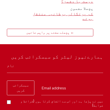
دوست یا دشمن؟
پچھلا مضمون
کم پرتگالی برطانیہ منتقل
ہوئے
← پچھلے صفحے پر واپس جائیں
ہمارےنیوز لیٹر کو سبسکرائب کریں
نام
سبسکرائب
Email address
کریں
میں نے پڑھا ہے اور اس سے اتفاق کرتا ہوں {شرائط و
ضوابط}