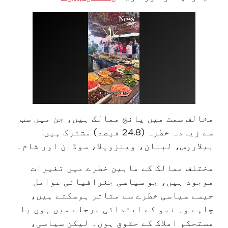
مخالف سمت میں پانچ ممالک ہیں، جن میں سب
سے زیادہ خطرہ (24.8 فیصد) مشترک ہیں:
بیلاروس، لبنان، وینزویلا، سوڈان اور شام۔
مختلف ممالک کے مابین خطرے میں تغیرات
موجود ہیں، جو سیاسی جغرافیائی عوامل
جیسے سیاسی خطرے سے متاثر ہوسکتے ہیں،
چاہے وہ نمو کے ابتدائی مرحلے میں ہوں یا
مستحکم املاک کے حقوق ہوں۔ لیکن سیاسی،