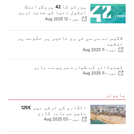
پورٹو کا 42 پروگرامنگ
اسکول دنیا کی جدید ترین
یونیورسٹیوں میں شامل ہے
میں -
13 Aug 2025
لاگوس نے سی سی ٹی وی تاخیر پر حکومت پر
تنقید
میں -
11 Aug 2025
کینیڈائر کے طیارے سروس سے باہر
میں -
11 Aug 2025
پاپولر
الگارو کی ترقی میں €125
ملین سرمایہ کاری
میں -
03 Aug 2025