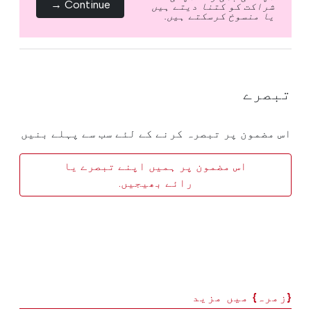
Continue →
شراکت کو کتنا دیتے ہیں
یا منسوخ کرسکتے ہیں.
تبصرے
اس مضمون پر تبصرہ کرنے کے لئے سب سے پہلے بنیں
اس مضمون پر ہمیں اپنے تبصرے یا
رائے بھیجیں.
{زمرہ} میں مزید