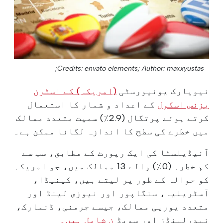
Credits: envato elements;
Author: maxxyustas;
نیویارک یونیورسٹی
(امریکہ) کے اسٹرن
بزنس اسکول
کے اعداد و شمار کا استعمال
کرتے ہوئے پرتگال (2.9٪) سمیت متعدد ممالک
میں خطرے کی سطح کا اندازہ لگانا ممکن ہے۔
آئیڈیلسٹا کی ایک رپورٹ کے مطابق، سب سے
کم خطرہ (0٪) والے 13 ممالک میں، جو امریکہ
کو حوالہ کے طور پر لیتے ہیں، کینیڈا،
آسٹریلیا، سنگاپور اور نیوزی لینڈ اور
متعدد یورپی ممالک، جیسے جرمنی، ڈنمارک،
نیدرلینڈز اور سویڈ
ن شامل ہیں۔