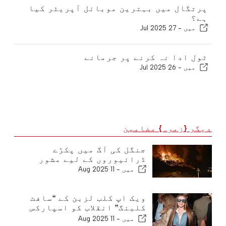
پرتگال میں بہترین موبائل آپریٹر کیا
ہے؟
میں -
27 Jul 2025
ٹول ادا نہ کرنے پر جرمانے
میں -
26 Jul 2025
دیگر {زمرہ} مضامین
جنگل کی آگ میں پکڑے
ڈرائیوروں کے لیے مشور
میں -
11 Aug 2025
ویک اپ کلب لزبن کے “سافٹ
کلبنگ” انقلاب کو اسپارکس
کرتا ہے
میں -
11 Aug 2025