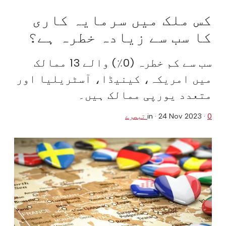
کس ملک میں سرمایہ کاری
کا سب سے زیادہ خطرہ ہے؟
سب سے کم خطرہ (0٪) والے 13 ممالک
میں امریکہ، کینیڈا، آسٹریلیا اور
متعدد یورپی ممالک ہیں۔
0 تبصرے
·
24 Nov 2023
in ·