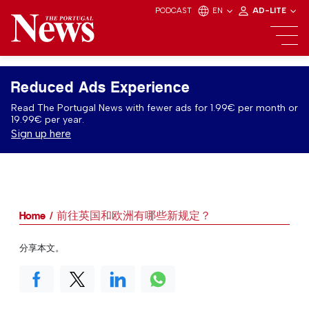
PODCAST
EN
AD-LITE
Reduced Ads Experience
Read The Portugal News with fewer ads for 1.99€ per month or
19.99€ per year.
Sign up here
Home
前往英国和欧洲有哪些新规定？
分享本文。