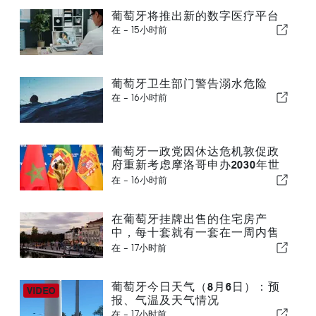
葡萄牙将推出新的数字医疗平台
在 -
15小时前
葡萄牙卫生部门警告溺水危险
在 -
16小时前
葡萄牙一政党因休达危机敦促政
府重新考虑摩洛哥申办2030年世
界杯一事
在 -
16小时前
在葡萄牙挂牌出售的住宅房产
中，每十套就有一套在一周内售
出
在 -
17小时前
葡萄牙今日天气（8月6日）：预
报、气温及天气情况
在 -
17小时前