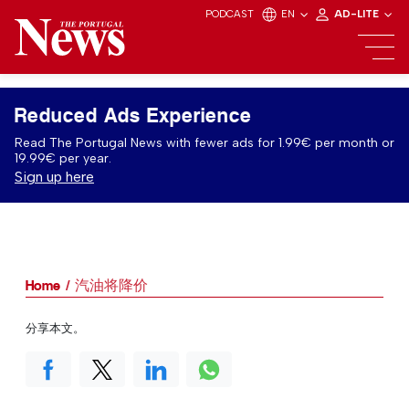
PODCAST
EN
AD-LITE
Reduced Ads Experience
Read The Portugal News with fewer ads for 1.99€ per month or
19.99€ per year.
Sign up here
Home
汽油将降价
分享本文。