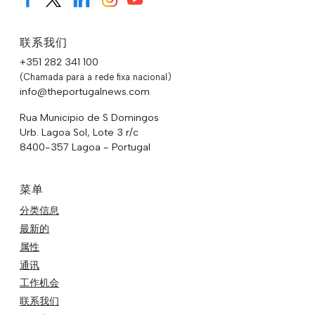
联系我们
+351 282 341 100
(Chamada para a rede fixa nacional)
info@theportugalnews.com
Rua Municipio de S Domingos
Urb. Lagoa Sol, Lote 3 r/c
8400-357 Lagoa - Portugal
菜单
分类信息
最新的
属性
通讯
工作机会
联系我们