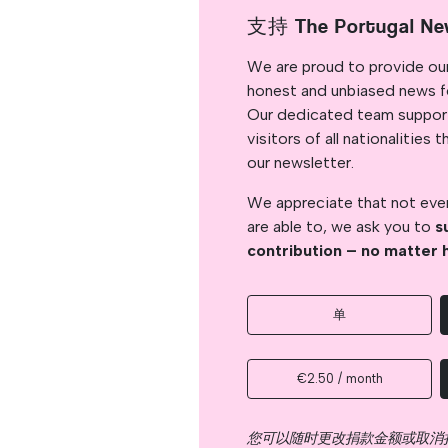
支持 The Portugal Ne
We are proud to provide ou
honest and unbiased news for
Our dedicated team support
visitors of all nationalitie
our newsletter.
We appreciate that not ever
are able to, we ask you to
s
contribution – no matter 
单
€2.50 / month
您可以随时更改捐款金额或取消