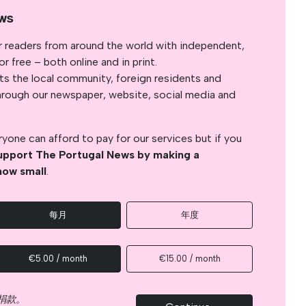
ws
r readers from around the world with independent,
 free – both online and in print.
s the local community, foreign residents and
s through our newspaper, website, social media and
yone can afford to pay for our services but if you
upport The Portugal News by making a
how small
.
每月
年度
€5.00 / month
€15.00 / month
捐款。