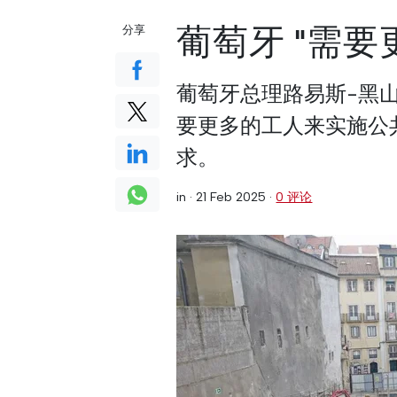
葡萄牙 "需
分享
葡萄牙总理路易斯-黑山（L
要更多的工人来实施公
求。
in ·
21 Feb 2025
·
0 评论