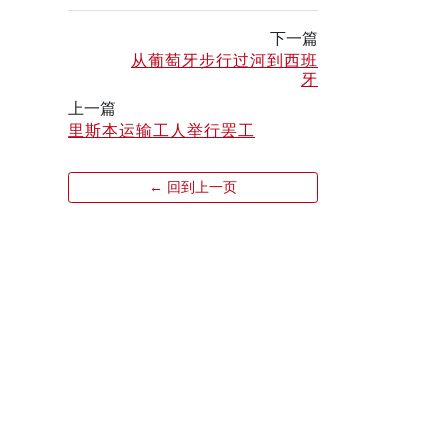
下一篇
从葡萄牙步行过河到西班
牙
上一篇
里斯本运输工人举行罢工
← 回到上一页