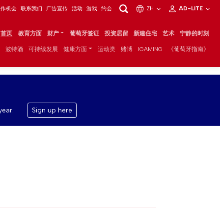
工作机会
联系我们
广告宣传
活动
游戏
约会
ZH
AD-LITE
首页
教育方面
财产
葡萄牙签证
投资居留
新建住宅
艺术
宁静的时刻
波特酒
可持续发展
健康方面
运动类
赌博
IGAMING
《葡萄牙指南》
year.
Sign up here