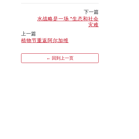
下一篇
水战略是一场 "生态和社会
灾难
上一篇
植物节重返阿尔加维
← 回到上一页