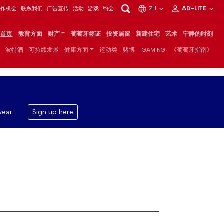
工作机会
联系我们
广告宣传
活动
游戏
约会
ZH
AD-LITE
首页
教育方面
财产
葡萄牙签证
投资居留
新建住宅
艺术
宁静的时刻
波特酒
可持续发展
健康方面
运动类
赌博
IGAMING
《葡萄牙指南》
year.
Sign up here