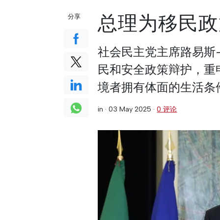
总理为移民政
分享
社会民主党主席路易斯-黑山
民和安全政策辩护，重
境者拥有体面的生活条
in ·
03 May 2025
·
0 评论