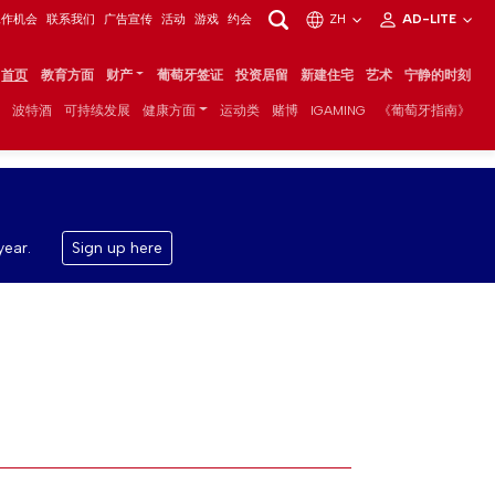
工作机会
联系我们
广告宣传
活动
游戏
约会
ZH
AD-LITE
首页
教育方面
财产
葡萄牙签证
投资居留
新建住宅
艺术
宁静的时刻
波特酒
可持续发展
健康方面
运动类
赌博
IGAMING
《葡萄牙指南》
year.
Sign up here