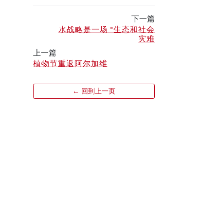
下一篇
水战略是一场 "生态和社会
灾难
上一篇
植物节重返阿尔加维
← 回到上一页