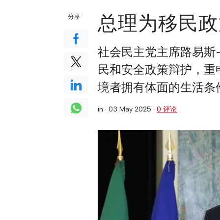
总理为移民政
分享
社会民主党主席路易斯-黑山
民和安全政策辩护，重
境者拥有体面的生活条
in ·
03 May 2025
·
0 评论