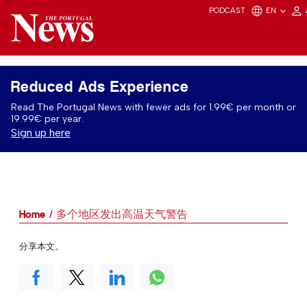
PODCAST
EN
Reduced Ads Experience
Read The Portugal News with fewer ads for 1.99€ per month or
19.99€ per year.
Sign up here
Home
多个地区发出高温天气警告
分享本文。