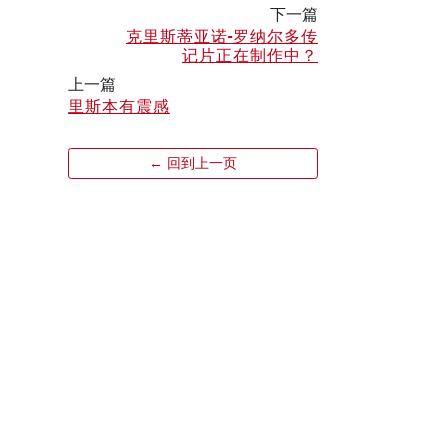
下一篇
克里斯蒂亚诺-罗纳尔多传
记片正在制作中？
上一篇
里斯本有震感
← 回到上一页