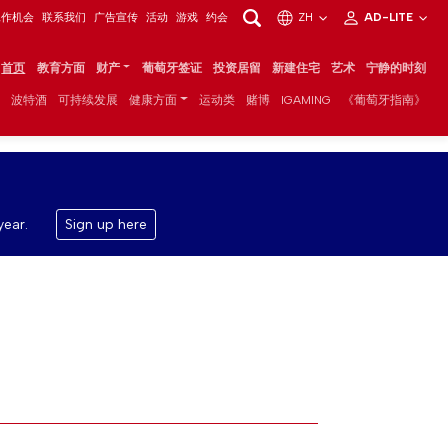
工作机会
联系我们
广告宣传
活动
游戏
约会
ZH
AD-LITE
首页
教育方面
财产
葡萄牙签证
投资居留
新建住宅
艺术
宁静的时刻
波特酒
可持续发展
健康方面
运动类
赌博
IGAMING
《葡萄牙指南》
year.
Sign up here