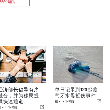
送给我们。
经济部长倡导有序
单日记录到120起葡
融合，并为移民提
萄牙水母蜇伤事件
供快速通道
在 -
19小时前
在 -
18小时前