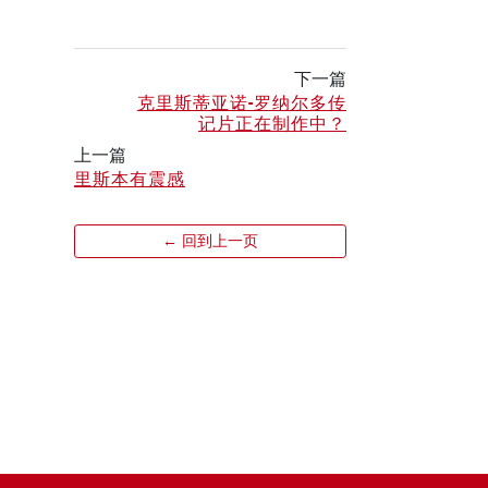
下一篇
克里斯蒂亚诺-罗纳尔多传
记片正在制作中？
上一篇
里斯本有震感
← 回到上一页