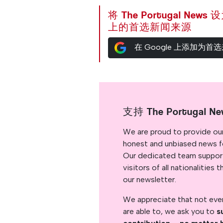
将 The Portugal News
上的首选新闻来源
在 Google 上添加为首
支持 The Portugal Ne
We are proud to provide ou
honest and unbiased news for
Our dedicated team support
visitors of all nationalitie
our newsletter.
We appreciate that not ever
are able to, we ask you to
s