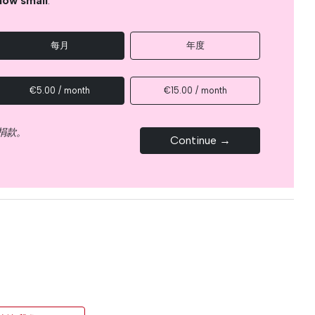
how small
.
每月
年度
€5.00 / month
€15.00 / month
捐款。
Continue →