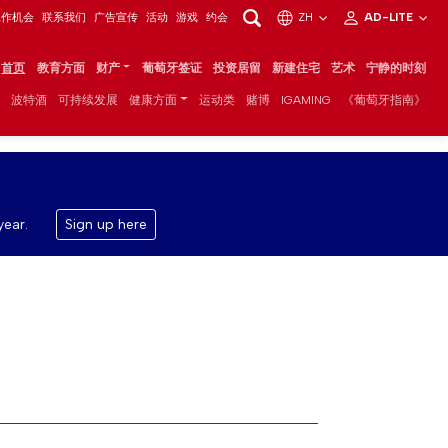
工作机会
联系我们
广告宣传
活动
游戏
约会
ZH
AD-LITE
首页
教育方面
财产
葡萄牙签证
投资居留
新建住宅
艺术
宁静的时刻
波特酒
可持续发展
健康方面
运动类
赌博
IGAMING
《葡萄牙指南》
year.
Sign up here