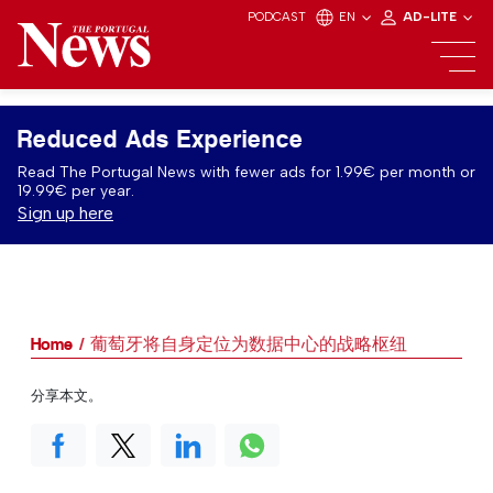
PODCAST
EN
AD-LITE
Reduced Ads Experience
Read The Portugal News with fewer ads for 1.99€ per month or
19.99€ per year.
Sign up here
Home
葡萄牙将自身定位为数据中心的战略枢纽
分享本文。