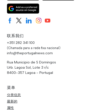
联系我们
+351 282 341 100
(Chamada para a rede fixa nacional)
info@theportugalnews.com
Rua Municipio de S Domingos
Urb. Lagoa Sol, Lote 3 r/c
8400-357 Lagoa - Portugal
菜单
分类信息
最新的
属性