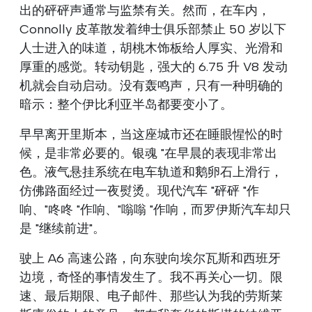
出的砰砰声通常与监禁有关。然而，在车内，
Connolly 皮革散发着绅士俱乐部禁止 50 岁以下
人士进入的味道，胡桃木饰板给人厚实、光滑和
厚重的感觉。转动钥匙，强大的 6.75 升 V8 发动
机就会自动启动。没有轰鸣声，只有一种明确的
暗示：整个伊比利亚半岛都要变小了。
早早离开里斯本，当这座城市还在睡眼惺忪的时
候，是非常必要的。银魂 "在早晨的表现非常出
色。液气悬挂系统在电车轨道和鹅卵石上滑行，
仿佛路面经过一夜熨烫。现代汽车 "砰砰 "作
响、"咚咚 "作响、"嗡嗡 "作响，而罗伊斯汽车却只
是 "继续前进"。
驶上 A6 高速公路，向东驶向埃尔瓦斯和西班牙
边境，奇怪的事情发生了。我不再关心一切。限
速、最后期限、电子邮件、那些认为我的劳斯莱