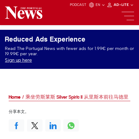
PODCAST
EN
AD-LITE
Reduced Ads Experience
Read The Portugal News with fewer ads for 1.99€ per month or
19.99€ per year.
Sign up here
Home
乘坐劳斯莱斯 Silver Spirit ll 从里斯本前往马德里
分享本文。