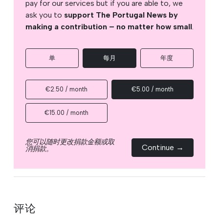
pay for our services but if you are able to, we
ask you to
support The Portugal News by
making a contribution – no matter how small
.
单
每月
年度
€2.50 / month
€5.00 / month
€15.00 / month
您可以随时更改捐款金额或取
Continue →
消捐款。
评论