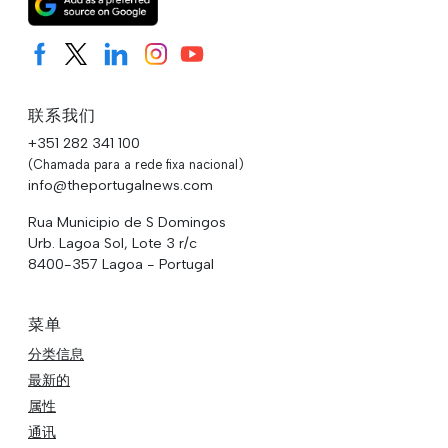
联系我们
+351 282 341 100
(Chamada para a rede fixa nacional)
info@theportugalnews.com
Rua Municipio de S Domingos
Urb. Lagoa Sol, Lote 3 r/c
8400-357 Lagoa - Portugal
菜单
分类信息
最新的
属性
通讯