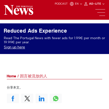
PODCAST
EN
AD-LITE
Reduced Ads Experience
Read The Portugal News with fewer ads for 1.99€ per month or
19.99€ per year.
Sign up here
Home
因言被流放的人
分享本文。