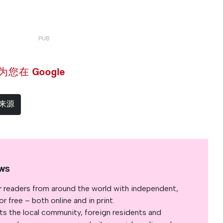
 设为您在 Google
选来源
ws
r readers from around the world with independent,
 free – both online and in print.
s the local community, foreign residents and