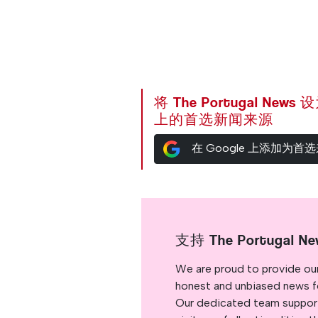
将 The Portugal News
上的首选新闻来源
在 Google 上添加为首
支持 The Portugal Ne
We are proud to provide ou
honest and unbiased news for
Our dedicated team support