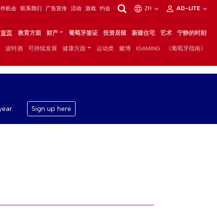
工作机会
联系我们
广告宣传
活动
游戏
约会
ZH
AD-LITE
首页
教育方面
财产
葡萄牙签证
投资居留
新建住宅
艺术
宁静的时刻
波特酒
可持续发展
健康方面
运动类
赌博
IGAMING
《葡萄牙指南》
year.
Sign up here