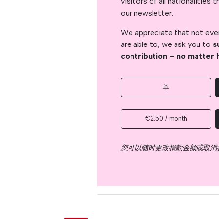
visitors of all nationalitie
our newsletter.
We appreciate that not ever
are able to, we ask you to
s
contribution – no matter 
单
€2.50 / month
您可以随时更改捐款金额或取消