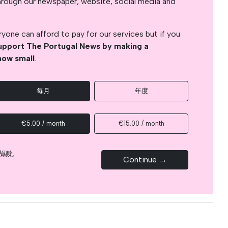
s through our newspaper, website, social media and
yone can afford to pay for our services but if you
upport The Portugal News by making a
how small
.
每月
年度
€5.00 / month
€15.00 / month
捐款。
Continue →