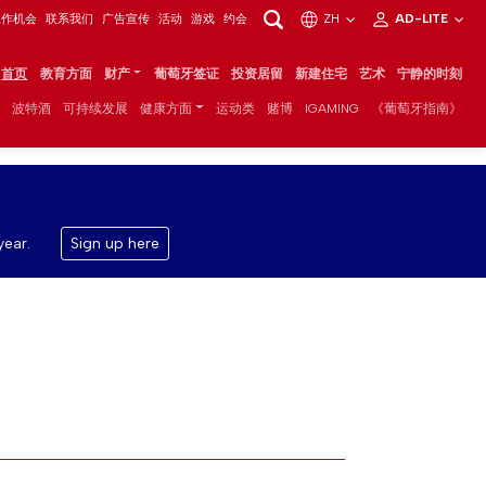
工作机会
联系我们
广告宣传
活动
游戏
约会
ZH
AD-LITE
首页
教育方面
财产
葡萄牙签证
投资居留
新建住宅
艺术
宁静的时刻
波特酒
可持续发展
健康方面
运动类
赌博
IGAMING
《葡萄牙指南》
year.
Sign up here