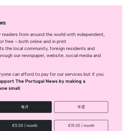
ws
r readers from around the world with independent,
 free – both online and in print.
s the local community, foreign residents and
s through our newspaper, website, social media and
yone can afford to pay for our services but if you
upport The Portugal News by making a
how small
.
每月
年度
€5.00 / month
€15.00 / month