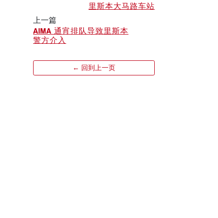
里斯本大马路车站
上一篇
AIMA 通宵排队导致里斯本
警方介入
← 回到上一页