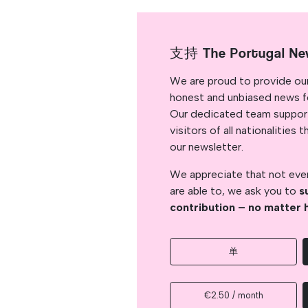
支持 The Portugal Ne
We are proud to provide ou
honest and unbiased news for
Our dedicated team support
visitors of all nationalitie
our newsletter.
We appreciate that not ever
are able to, we ask you to
s
contribution – no matter 
单
€2.50 / month